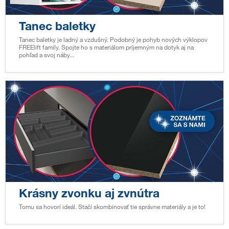
Tanec baletky
Tanec baletky je ladný a vzdušný. Podobný je pohyb nových výklopov
FREElift family. Spojte ho s materiálom príjemným na dotyk aj na
pohľad a svoj náby...
Krásny zvonku aj zvnútra
Tomu sa hovorí ideál. Stačí skombinovať tie správne materiály a je to!