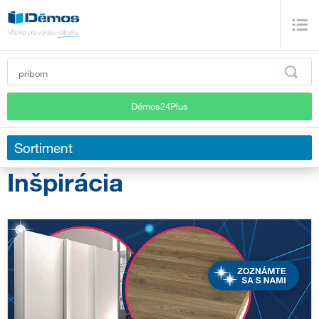
Démos24Plus
Sortiment
Inšpirácia