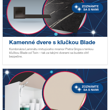
Kamenné dvere s kľučkou Blade
Kombinácia Laminátu imitujúceho mramor Pietra Grigia s tenkou
kľučkou Blade od Twin – tak za takými dverami sa budete cítiť
bezpečne.