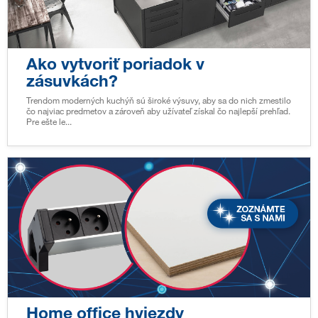
Ako vytvoriť poriadok v
zásuvkách?
Trendom moderných kuchýň sú široké výsuvy, aby sa do nich zmestilo
čo najviac predmetov a zároveň aby užívateľ získal čo najlepší prehľad.
Pre ešte le...
Home office hviezdy