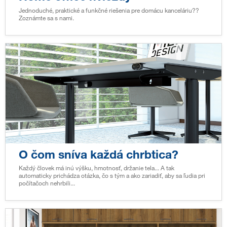
Jednoduché, praktické a funkčné riešenia pre domácu kanceláriu??
Zoznámte sa s nami.
O čom sníva každá chrbtica?
Každý človek má inú výšku, hmotnosť, držanie tela... A tak
automaticky prichádza otázka, čo s tým a ako zariadiť, aby sa ľudia pri
počítačoch nehrbili...