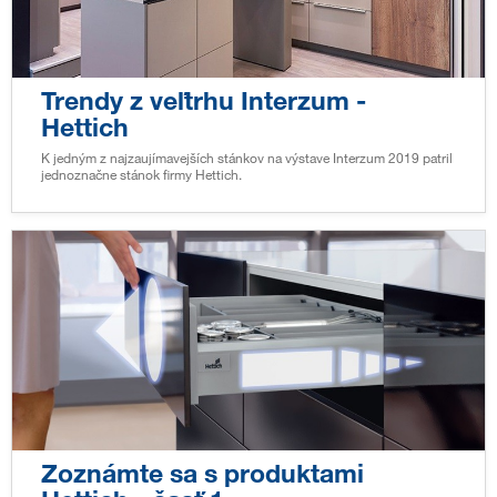
Trendy z veľtrhu Interzum -
Hettich
K jedným z najzaujímavejších stánkov na výstave Interzum 2019 patril
jednoznačne stánok firmy Hettich.
Zoznámte sa s produktami