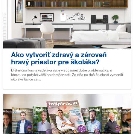
Ako vytvoriť zdravý a zároveň
hravý priestor pre školáka?
Dištančná forma vzdelávania je v súčasnej dobe problematika, s
ktorou sa potyká väčšina domácnosti. Zo dňa na deň študenti vymenili
školské lavice za ...