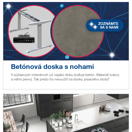
Betónová doska s nohami
V súčasných interiéroch už nejakú dobu kraľuje betón. Materiál tvárny
a veľmi pevný. Tak prečo ho nevyužiť na dosku písacieho stola?