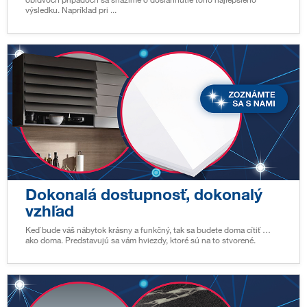
výsledku. Napríklad pri ...
Dokonalá dostupnosť, dokonalý
vzhľad
Keď bude váš nábytok krásny a funkčný, tak sa budete doma cítiť …
ako doma. Predstavujú sa vám hviezdy, ktoré sú na to stvorené.