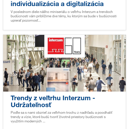
individualizácia a digitalizácia
V poslednom diele nášho miniseriálu o veľtrhu Interzum a trendoch
budúcnosti vám priblížime dve témy, ku ktorým sa bude v budúcnosti
upierať pozornosť...
Trendy z veľtrhu Interzum -
Udržateľnosť
Poďte sa s nami obzrieť za veľtrhom trochu z nadhľadu a poodhaliť
trendy a vízie, ktoré budú tvoriť životné priestory budúcnosti s
využitím moderných ...