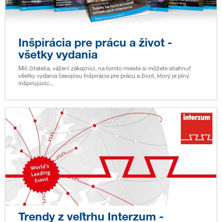
Inšpirácia pre prácu a život -
všetky vydania
Milí čitatelia, vážení zákazníci, na tomto mieste si môžete stiahnuť
všetky vydania časopisu Inšpirácia pre prácu a život, ktorý je plný
inšpirujúcic...
Trendy z veľtrhu Interzum -