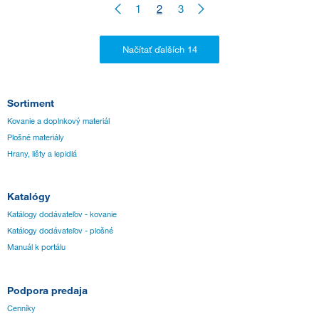
1
2
3
Sortiment
Kovanie a doplnkový materiál
Plošné materiály
Hrany, lišty a lepidlá
Katalógy
Katálogy dodávateľov - kovanie
Katálogy dodávateľov - plošné
Manuál k portálu
Podpora predaja
Cenníky