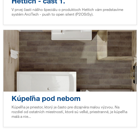
Hettich - časť 1.
V prvej časti nášho špeciálu o produktoch Hettich vám predstavíme
systém ArciTech - push to open silent (P2OSiSy).
Kúpeľňa pod nebom
Kúpeľňa je priestor, ktorý je často pre dizajnéra malou výzvou. Na
rozdiel od ostatních miestností, ktoré sú veľké, priestranné, je kúpeľňa
malá a nie...