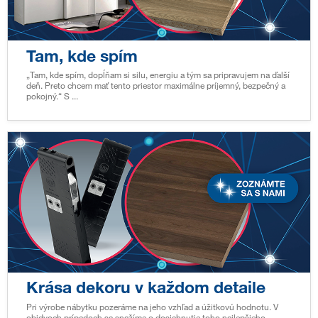
Tam, kde spím
„Tam, kde spím, dopĺňam si silu, energiu a tým sa pripravujem na ďalší
deň. Preto chcem mať tento priestor maximálne príjemný, bezpečný a
pokojný.“ S ...
Krása dekoru v každom detaile
Pri výrobe nábytku pozeráme na jeho vzhľad a úžitkovú hodnotu. V
obidvoch prípadoch sa snažíme o dosiahnutie toho najlepšieho