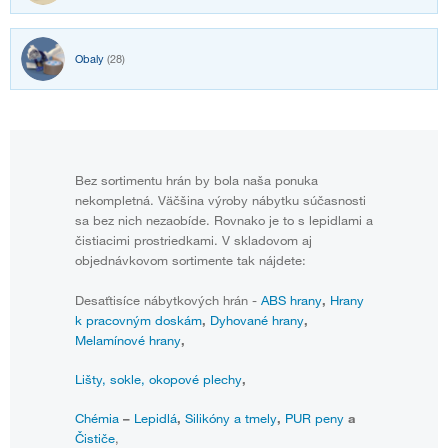
Obaly
(28)
Bez sortimentu hrán by bola naša ponuka
nekompletná. Väčšina výroby nábytku súčasnosti
sa bez nich nezaobíde. Rovnako je to s lepidlami a
čistiacimi prostriedkami. V skladovom aj
objednávkovom sortimente tak nájdete:
Desaťtisíce nábytkových hrán -
ABS hrany
,
Hrany
k pracovným doskám
,
Dyhované hrany
,
Melamínové hrany
,
Lišty, sokle, okopové plechy
,
Chémia
–
Lepidlá
,
Silikóny a tmely
,
PUR peny
a
Čističe
,