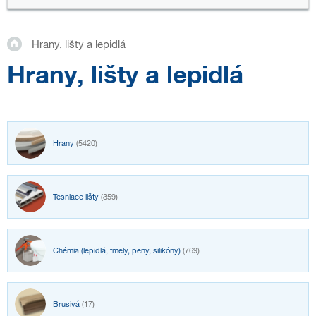
Hrany, lišty a lepidlá
Hrany, lišty a lepidlá
Hrany
(5420)
Tesniace lišty
(359)
Chémia (lepidlá, tmely, peny, silikóny)
(769)
Brusivá
(17)