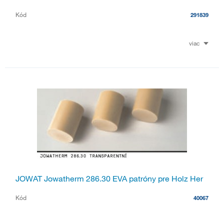
Kód
291839
viac
JOWAT Jowatherm 286.30 EVA patróny pre Holz Her
Kód
40067