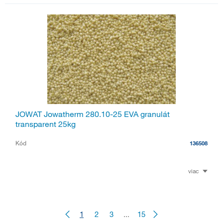
JOWAT Jowatherm 280.10-25 EVA granulát
transparent 25kg
Kód
136508
viac
1
2
3
...
15