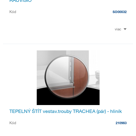
RAUVISIO
Kód
SO00032
viac
TEPELNÝ ŠTÍT vestav.trouby TRACHEA (pár) - hliník
Kód
210983