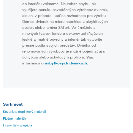
do interiéru vnímame. Neurobíte chybu, ak
využijete ponuku osvedčených výrobcov dvierok,
ale ani v prípade, keď sa rozhodnete pre výrobu
Démos dvierok na mieru napríklad z akrylátových
dosiek alebo lamina SM´art. Voliť môžete z
mnohých tvarov, farieb a dekorov zahŕňajúcich
lesklé aj matné povrchy a interiér tak vytvoríte
presne podľa svojich predstáv. Dvierka od
renomovaných výrobcov je možné objednať aj s
úchytkou alebo úchytovým profilom.
Viac
informácií o
nábytkových dvierkach
.
Sortiment
Kovanie a doplnkový materiál
Plošné materiály
Hrany, lišty a lepidlá