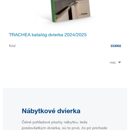
TRACHEA katalóg dvierka 2024/2025
Kód
233002
viac
Nábytkové dvierka
Čelné pohľadové plochy nábytku, teda
predovšetkým dvierka, sú to prvé, čo pri príchode