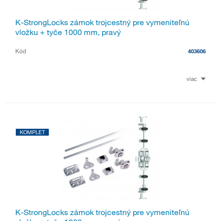
K-StrongLocks zámok trojcestný pre vymeniteľnú
vložku + tyče 1000 mm, pravý
Kód
403606
viac
KOMPLET
K-StrongLocks zámok trojcestný pre vymeniteľnú