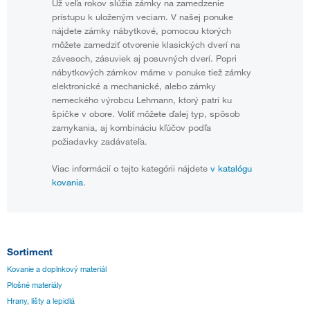
Už veľa rokov slúžia zámky na zamedzenie
prístupu k uloženým veciam. V našej ponuke
nájdete zámky nábytkové, pomocou ktorých
môžete zamedziť otvorenie klasických dverí na
závesoch, zásuviek aj posuvných dverí. Popri
nábytkových zámkov máme v ponuke tiež zámky
elektronické a mechanické, alebo zámky
nemeckého výrobcu Lehmann, ktorý patrí ku
špičke v obore. Voliť môžete ďalej typ, spôsob
zamykania, aj kombináciu kľúčov podľa
požiadavky zadávateľa.
Viac informácií o tejto kategórii nájdete
v katalógu
kovania
.
Sortiment
Kovanie a doplnkový materiál
Plošné materiály
Hrany, lišty a lepidlá