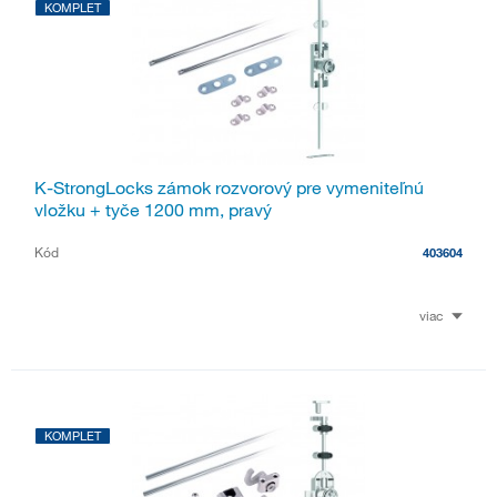
KOMPLET
K-StrongLocks zámok rozvorový pre vymeniteľnú
vložku + tyče 1200 mm, pravý
Kód
403604
viac
KOMPLET