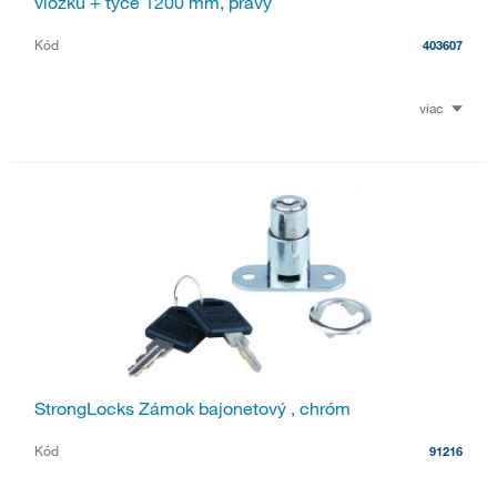
vložku + tyče 1200 mm, pravý
Kód
403607
viac
StrongLocks Zámok bajonetový , chróm
Kód
91216