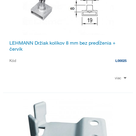
LEHMANN Držiak kolíkov 8 mm bez predĺženia +
červík
Kód
L00025
viac