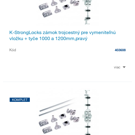
K-StrongLocks zámok trojcestný pre vymeniteľnú
vložku + tyče 1000 a 1200mm,pravý
Kód
403608
viac
KOMPLET