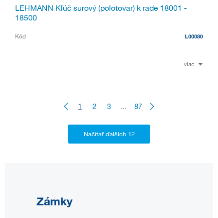
LEHMANN Kľúč surový (polotovar) k rade 18001 -
18500
Kód
L00080
viac
1
2
3
...
87
Zámky