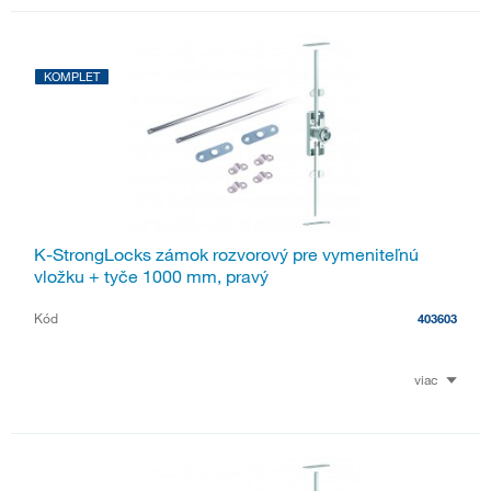
KOMPLET
K-StrongLocks zámok rozvorový pre vymeniteľnú
vložku + tyče 1000 mm, pravý
Kód
403603
viac