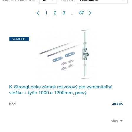
1
2
3
...
87
KOMPLET
K-StrongLocks zámok rozvorový pre vymeniteľnú
vložku + tyče 1000 a 1200mm, pravý
Kód
403605
viac