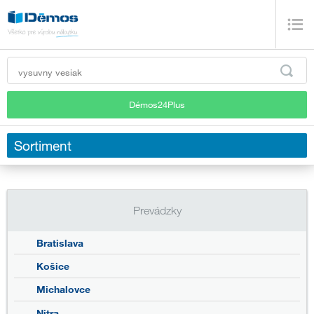
Démos24Plus
Sortiment
Prevádzky
Bratislava
Košice
Michalovce
Nitra