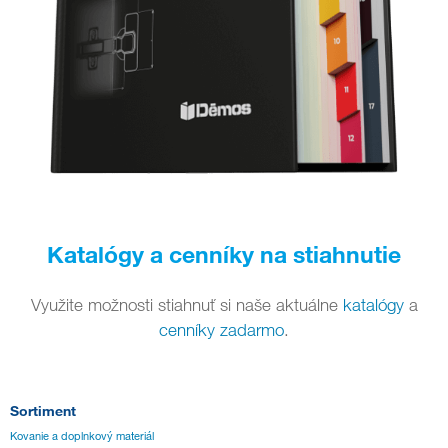
Katalógy a cenníky na stiahnutie
Využite možnosti stiahnuť si naše aktuálne
katalógy
a
cenníky zadarmo
.
Sortiment
Kovanie a doplnkový materiál