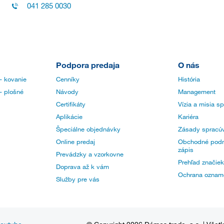
041 285 0030
Podpora predaja
O nás
- kovanie
Cenníky
História
- plošné
Návody
Management
Certifikáty
Vízia a misia s
Aplikácie
Kariéra
Špeciálne objednávky
Zásady spracúv
Online predaj
Obchodné podm
zápis
Prevádzky a vzorkovne
Prehľad značiek
Doprava až k vám
Ochrana oznam
Služby pre vás