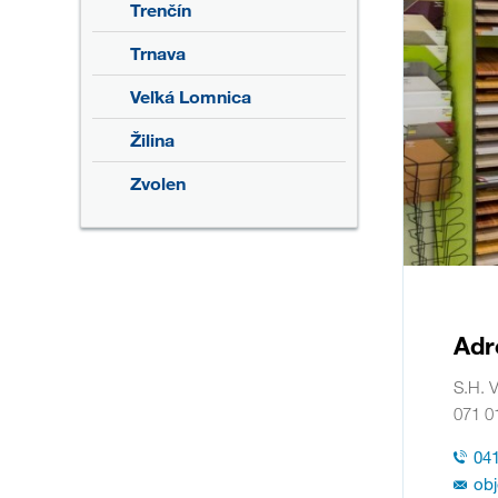
Trenčín
Trnava
Veľká Lomnica
Žilina
Zvolen
Adr
S.H. 
071 0
041
ob