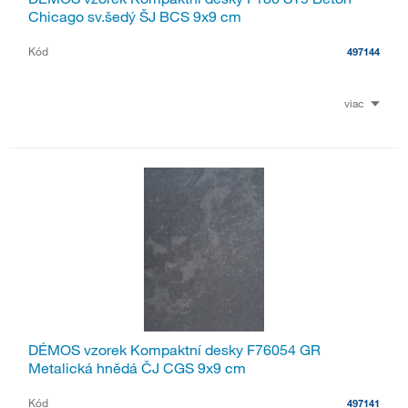
Chicago sv.šedý ŠJ BCS 9x9 cm
Kód
497144
viac
DÉMOS vzorek Kompaktní desky F76054 GR
Metalická hnědá ČJ CGS 9x9 cm
Kód
497141