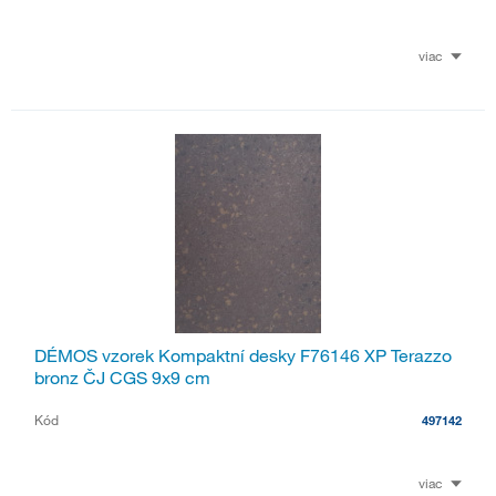
viac
DÉMOS vzorek Kompaktní desky F76146 XP Terazzo
bronz ČJ CGS 9x9 cm
Kód
497142
viac