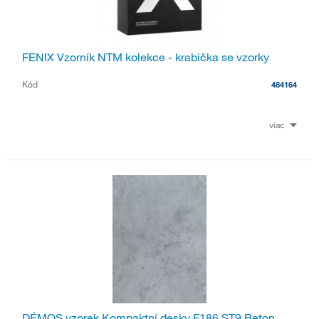
FENIX Vzorník NTM kolekce - krabička se vzorky
Kód
484164
viac
DÉMOS vzorek Kompaktní desky F186 ST9 Beton