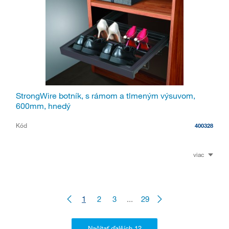
StrongWire botník, s rámom a tlmeným výsuvom,
600mm, hnedý
Kód
400328
viac
1
2
3
...
29