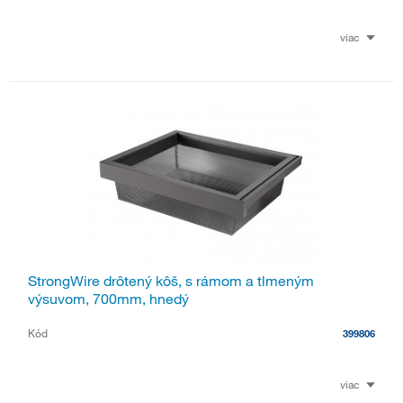
viac
StrongWire drôtený kôš, s rámom a tlmeným
výsuvom, 700mm, hnedý
Kód
399806
viac