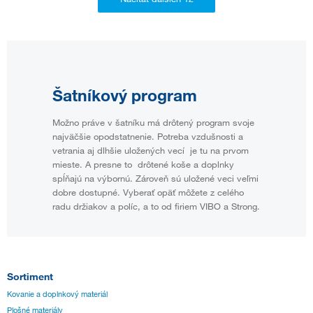
Šatníkový program
Možno práve v šatníku má drôtený program svoje
najväčšie opodstatnenie. Potreba vzdušnosti a
vetrania aj dlhšie uložených vecí je tu na prvom
mieste. A presne to drôtené koše a doplnky
spĺňajú na výbornú. Zároveň sú uložené veci veľmi
dobre dostupné. Vyberať opäť môžete z celého
radu držiakov a políc, a to od firiem VIBO a Strong.
Sortiment
Kovanie a doplnkový materiál
Plošné materiály