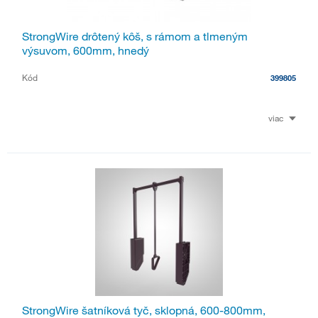
StrongWire drôtený kôš, s rámom a tlmeným
výsuvom, 600mm, hnedý
Kód
399805
viac
StrongWire šatníková tyč, sklopná, 600-800mm,