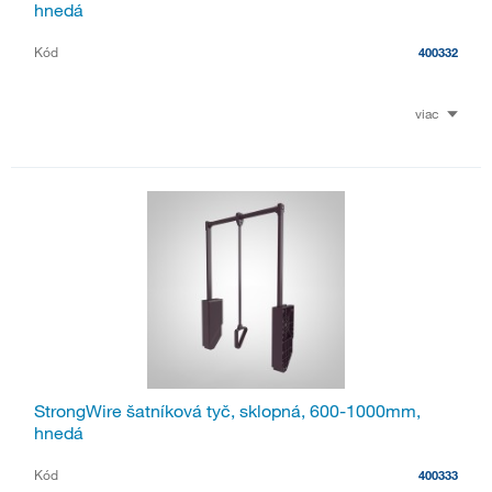
hnedá
Kód
400332
viac
StrongWire šatníková tyč, sklopná, 600-1000mm,
hnedá
Kód
400333