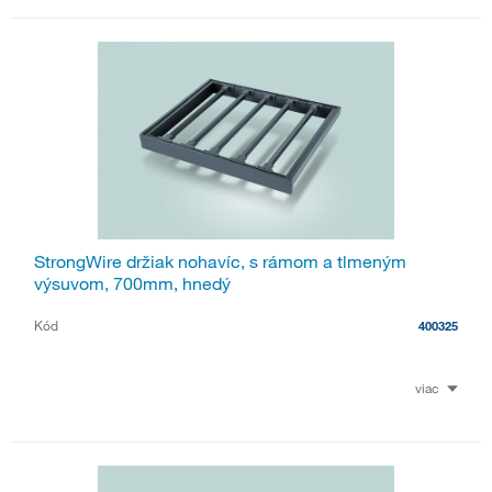
StrongWire držiak nohavíc, s rámom a tlmeným
výsuvom, 700mm, hnedý
Kód
400325
viac