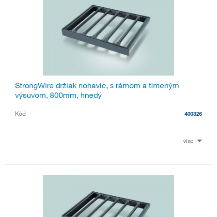
StrongWire držiak nohavíc, s rámom a tlmeným
výsuvom, 800mm, hnedý
Kód
400326
viac