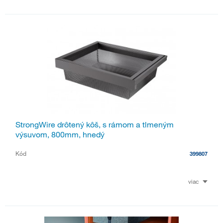
StrongWire drôtený kôš, s rámom a tlmeným
výsuvom, 800mm, hnedý
Kód
399807
viac