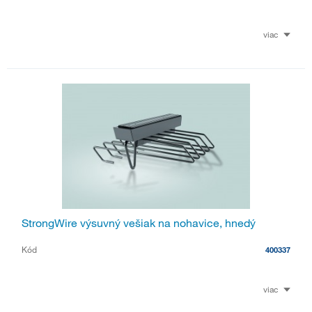
viac
StrongWire výsuvný vešiak na nohavice, hnedý
Kód
400337
viac