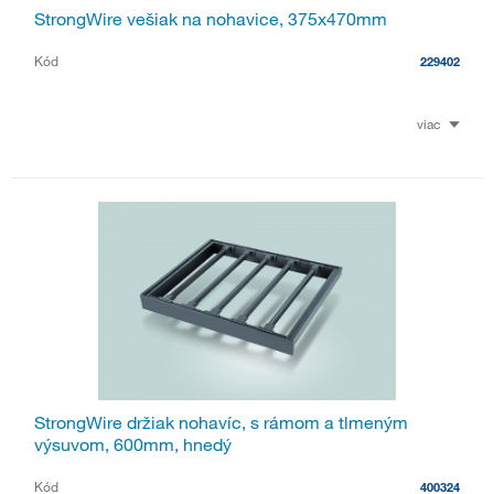
StrongWire vešiak na nohavice, 375x470mm
Kód
229402
viac
StrongWire držiak nohavíc, s rámom a tlmeným
výsuvom, 600mm, hnedý
Kód
400324