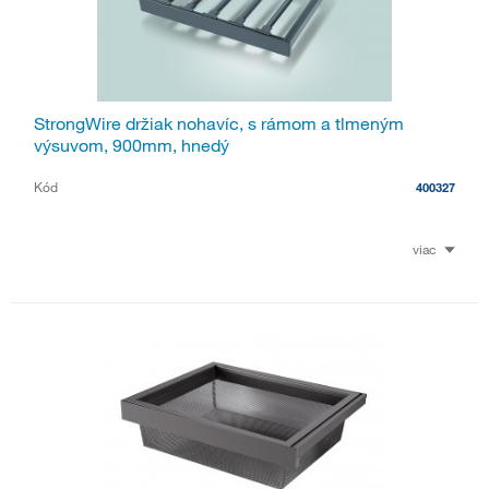
StrongWire držiak nohavíc, s rámom a tlmeným
výsuvom, 900mm, hnedý
Kód
400327
viac