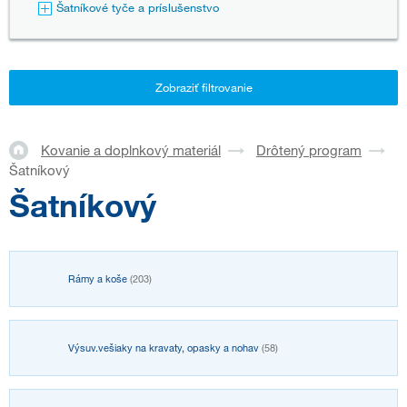
Šatníkové tyče a príslušenstvo
Zobraziť filtrovanie
Kovanie a doplnkový materiál
Drôtený program
Šatníkový
Šatníkový
Rámy a koše
(203)
Výsuv.vešiaky na kravaty, opasky a nohav
(58)