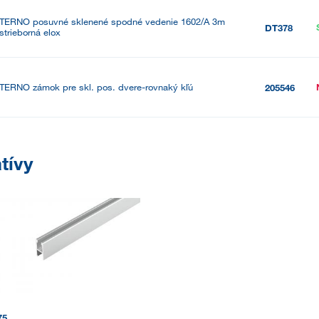
TERNO posuvné sklenené spodné vedenie 1602/A 3m
DT378
strieborná elox
TERNO zámok pre skl. pos. dvere-rovnaký kľú
205546
tívy
75