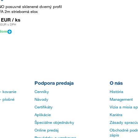
O posuvné sklenené dverný profil
/A 2m strieborná elox
3 EUR
/ ks
 EUR
s DPH
adom
Podpora predaja
O nás
- kovanie
Cenníky
História
- plošné
Návody
Management
Certifikáty
Vízia a misia s
Aplikácie
Kariéra
Špeciálne objednávky
Zásady spracúv
Online predaj
Obchodné podm
zápis
Prevádzky a vzorkovne