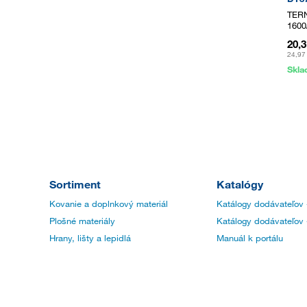
TERN
1600
20,
24,97
Skl
Sortiment
Katalógy
Kovanie a doplnkový materiál
Katálogy dodávateľov 
Plošné materiály
Katálogy dodávateľov 
Hrany, lišty a lepidlá
Manuál k portálu