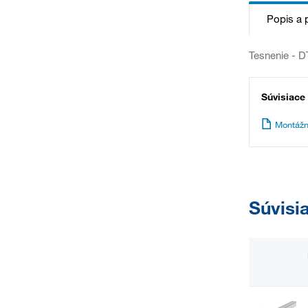
Popis a 
Tesnenie - D
Súvisiace
Montážn
Súvisi