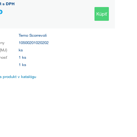
R
s DPH
Kúpiť
Terno Scorrevoli
iny
10500201020202
(MJ)
ks
nosť
1 ks
1 ks
 produkt v katalógu