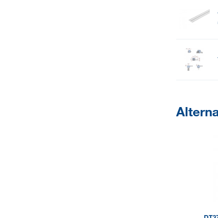
Alterna
DT3