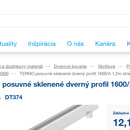
tuality
Inšpirácia
O nás
Kariéra
K
 a doplnkový materiál
Dverové kovanie
Skriňové
P
 1600
TERNO posuvné sklenené dverný profil 1600/A 1,2m stri
posuvné sklenené dverný profil 1600/
DT374
u
Základná 
12,