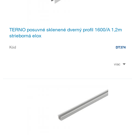
TERNO posuvné sklenené dverný profil 1600/A 1,2m
strieborná elox
Kód
DT374
viac