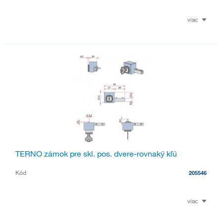
viac
TERNO zámok pre skl. pos. dvere-rovnaký kľú
Kód
205546
viac