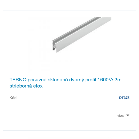
TERNO posuvné sklenené dverný profil 1600/A 2m
strieborná elox
Kód
DT375
viac