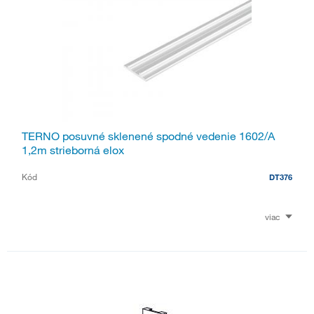
TERNO posuvné sklenené spodné vedenie 1602/A
1,2m strieborná elox
Kód
DT376
viac