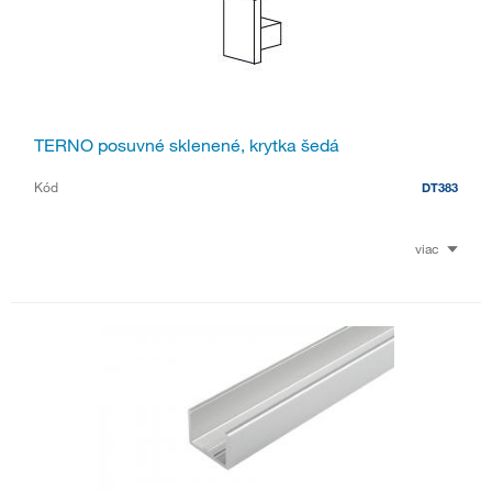
TERNO posuvné sklenené, krytka šedá
Kód
DT383
viac