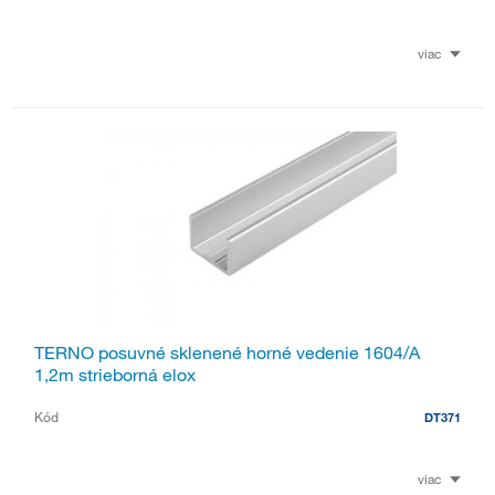
viac
TERNO posuvné sklenené horné vedenie 1604/A
1,2m strieborná elox
Kód
DT371
viac