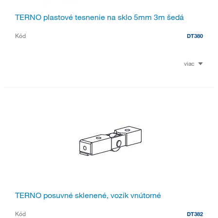
TERNO plastové tesnenie na sklo 5mm 3m šedá
Kód
DT380
viac
TERNO posuvné sklenené, vozík vnútorné
Kód
DT382