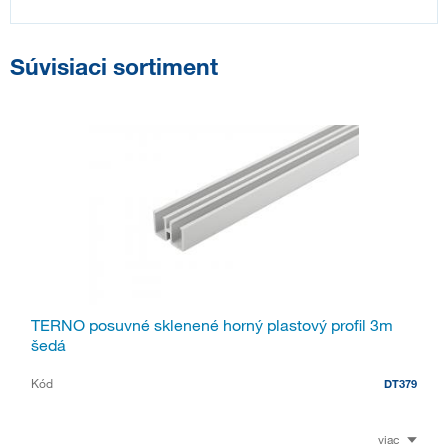
Súvisiaci sortiment
TERNO posuvné sklenené horný plastový profil 3m
šedá
Kód
DT379
viac