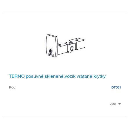
TERNO posuvné sklenené,vozík vrátane krytky
Kód
DT381
viac