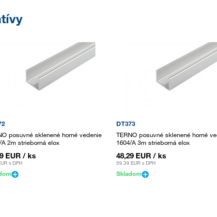
tívy
72
DT373
O posuvné sklenené horné vedenie
TERNO posuvné sklenené horné ve
/A 2m strieborná elox
1604/A 3m strieborná elox
19 EUR
/ ks
48,29 EUR
/ ks
EUR
s DPH
59,39 EUR
s DPH
adom
Skladom