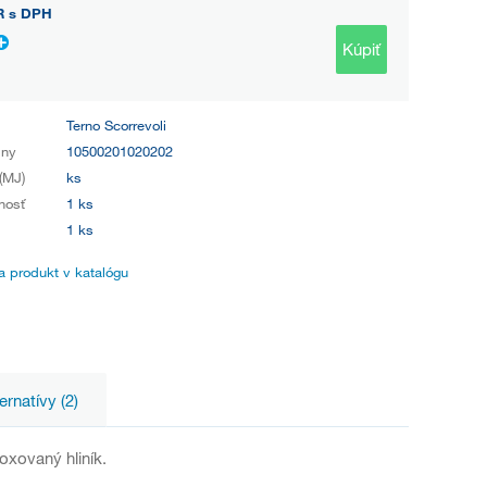
R
s DPH
Kúpiť
Terno Scorrevoli
iny
10500201020202
(MJ)
ks
nosť
1 ks
1 ks
 produkt v katalógu
ernatívy (2)
oxovaný hliník.