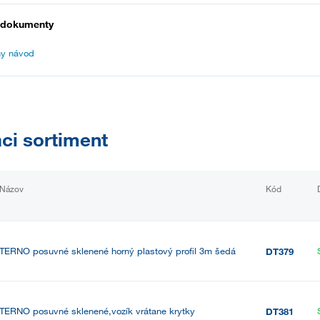
 dokumenty
y návod
aci sortiment
Názov
Kód
TERNO posuvné sklenené horný plastový profil 3m šedá
DT379
TERNO posuvné sklenené,vozík vrátane krytky
DT381