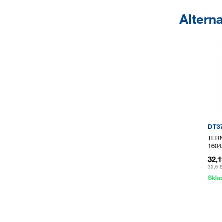
Alterna
DT3
TERN
1604
32,
39,6 
Skl