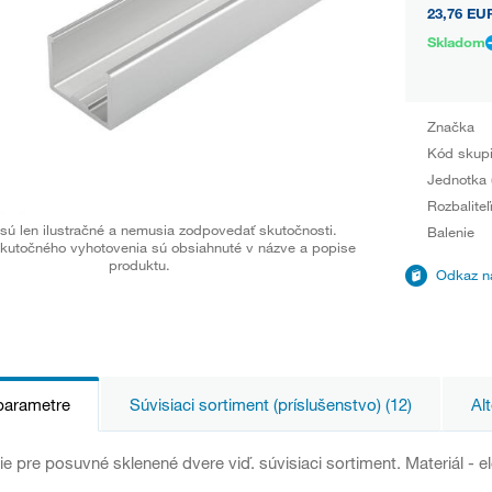
23,76 EU
Skladom
Značka
Kód skup
Jednotka 
Rozbaliteľ
sú len ilustračné a nemusia zodpovedať skutočnosti.
Balenie
kutočného vyhotovenia sú obsiahnuté v názve a popise
produktu.
Odkaz na
parametre
Súvisiaci sortiment (príslušenstvo) (12)
Alt
e pre posuvné sklenené dvere viď. súvisiaci sortiment. Materiál - el