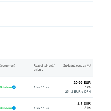
Dostupnosť
Rozbaliteľnosť /
Základná cena za MJ
balenie
20,66 EUR
/ ks
Skladom
1 ks / 1 ks
25,42 EUR s DPH
2,1 EUR
/ ks
Skladom
1 ks / 1 ks