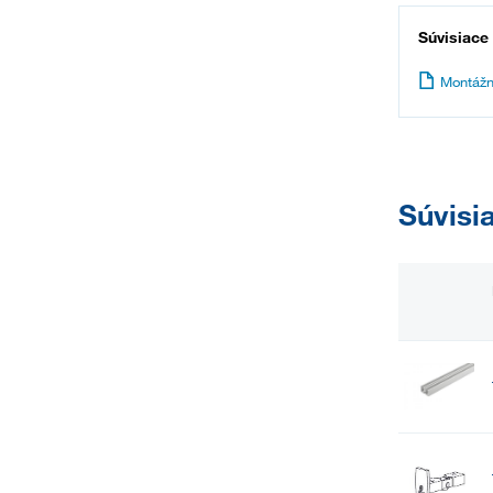
Súvisiace
Montážn
Súvisi