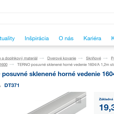
tuality
Inšpirácia
O nás
Kariéra
K
 a doplnkový materiál
Dverové kovanie
Skriňové
P
 1600
TERNO posuvné sklenené horné vedenie 1604/A 1,2m str
posuvné sklenené horné vedenie 1604
DT371
u
Základná 
19,