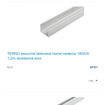
TERNO posuvné sklenené horné vedenie 1604/A
1,2m strieborná elox
Kód
DT371
viac