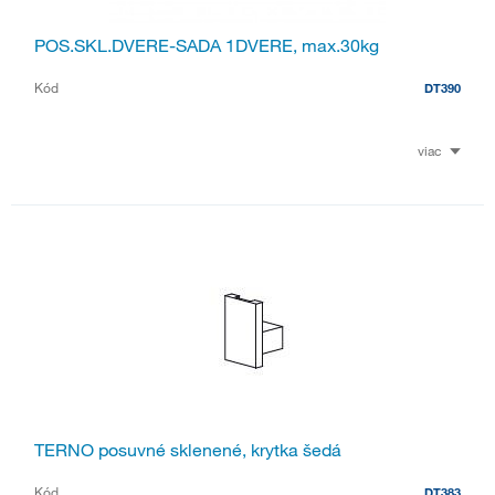
POS.SKL.DVERE-SADA 1DVERE, max.30kg
Kód
DT390
viac
TERNO posuvné sklenené, krytka šedá
Kód
DT383