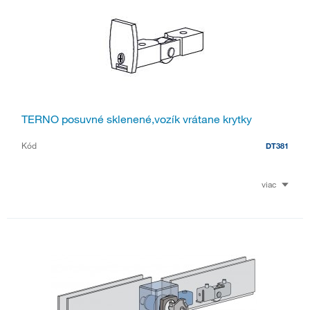
TERNO posuvné sklenené,vozík vrátane krytky
Kód
DT381
viac