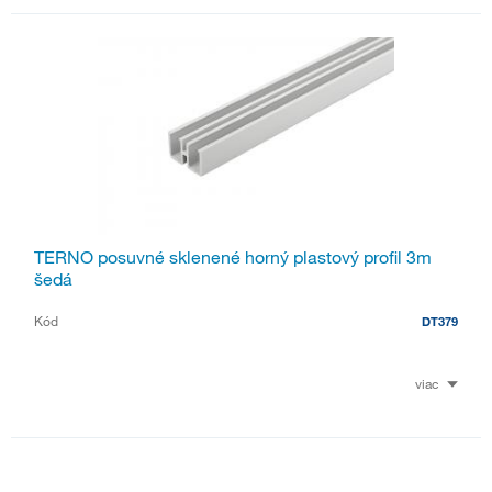
TERNO posuvné sklenené horný plastový profil 3m
šedá
Kód
DT379
viac