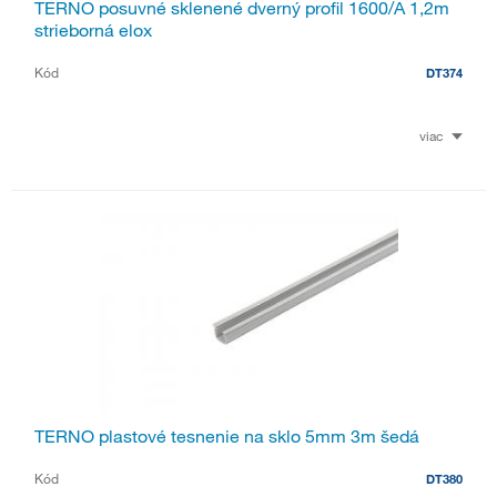
TERNO posuvné sklenené dverný profil 1600/A 1,2m
strieborná elox
Kód
DT374
viac
TERNO plastové tesnenie na sklo 5mm 3m šedá
Kód
DT380