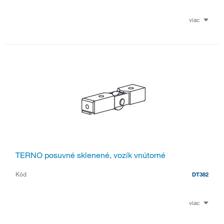
viac
TERNO posuvné sklenené, vozík vnútorné
Kód
DT382
viac