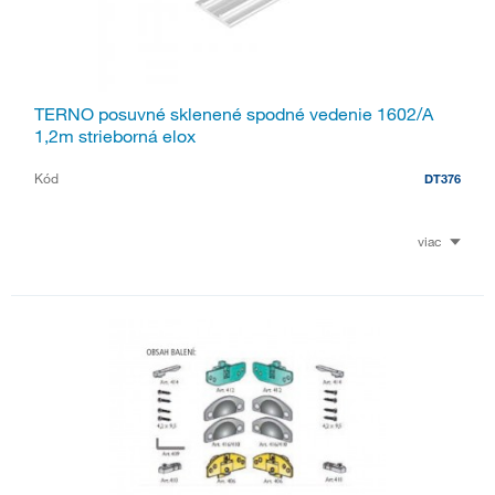
TERNO posuvné sklenené spodné vedenie 1602/A
1,2m strieborná elox
Kód
DT376
viac