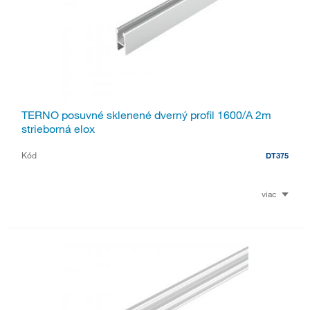
TERNO posuvné sklenené dverný profil 1600/A 2m
strieborná elox
Kód
DT375
viac