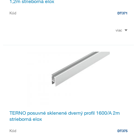
1,2m strieborná elox
Kód
DT371
viac
TERNO posuvné sklenené dverný profil 1600/A 2m
strieborná elox
Kód
DT375