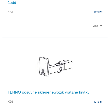
šedá
Kód
DT379
viac
TERNO posuvné sklenené,vozík vrátane krytky
Kód
DT381