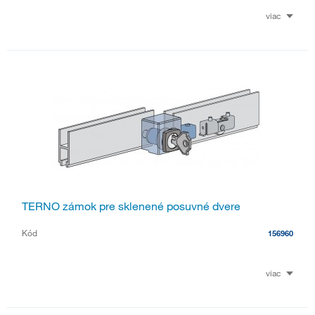
viac
TERNO zámok pre sklenené posuvné dvere
Kód
156960
viac