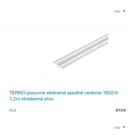
viac
TERNO posuvné sklenené spodné vedenie 1602/A
1,2m strieborná elox
Kód
DT376
viac