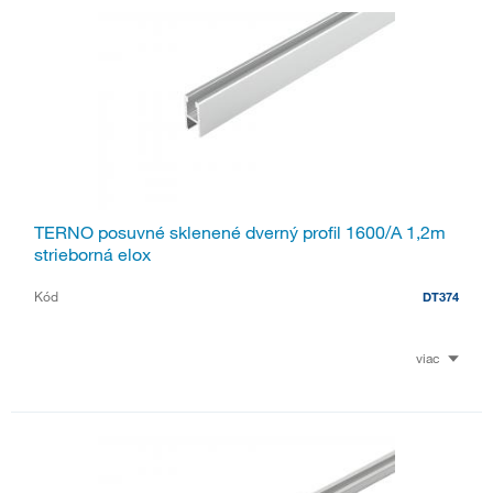
TERNO posuvné sklenené dverný profil 1600/A 1,2m
strieborná elox
Kód
DT374
viac