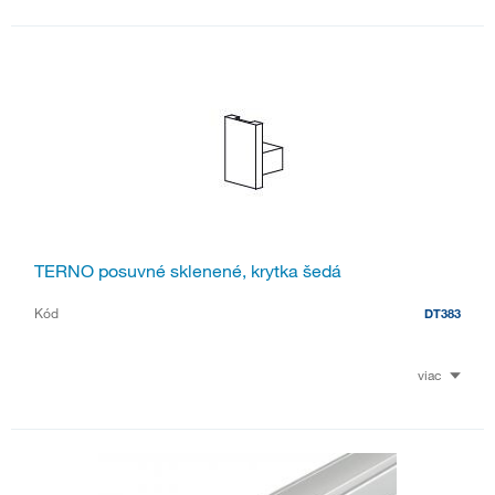
TERNO posuvné sklenené, krytka šedá
Kód
DT383
viac