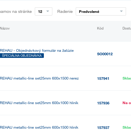
namov na stránke
Radenie
12
Predvolené
Názov
Kód
Dost
REHAU - Objednávkový formulár na žalúzie
SO00012
ŠPECIÁLNA OBJEDNÁVKA
REHAU metallic-line set25mm 600x1500 nerez
Skl
157941
REHAU metallic-line set25mm 600x1000 hliník
Na o
157936
REHAU metallic-line set25mm 600x1500 hliník
Skl
157937