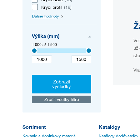
Krycí profil
(16)
Ďalšie hodnoty
Ž
Výška (mm)
Ver
1 000 až 1 500
už 
ste
Via
Zobraziť
výsledky
Zrušiť všetky filtre
Sortiment
Katalógy
Kovanie a doplnkový materiál
Katálogy dodávateľov 