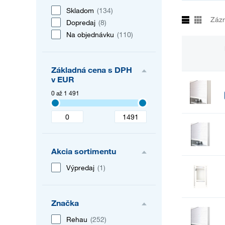
Skladom
(134)
Záz
Dopredaj
(8)
Na objednávku
(110)
Základná cena s DPH
v EUR
0 až 1 491
Akcia sortimentu
Výpredaj
(1)
Značka
Rehau
(252)