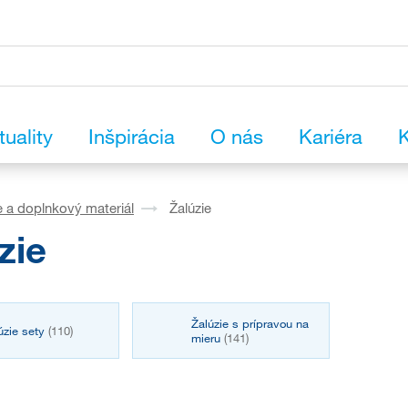
tuality
Inšpirácia
O nás
Kariéra
K
 a doplnkový materiál
Žalúzie
zie
Žalúzie s prípravou na
úzie sety
(110)
mieru
(141)