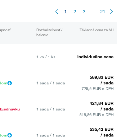
1
2
3
...
21
upnosť
Rozbaliteľnosť /
Základná cena za MJ
balenie
Individuálna cena
1 ks / 1 ks
589,83 EUR
/ sada
adom
1 sada / 1 sada
725,5 EUR s DPH
421,84 EUR
/ sada
bjednávku
1 sada / 1 sada
518,86 EUR s DPH
535,43 EUR
/ sada
adom
1 sada / 1 sada