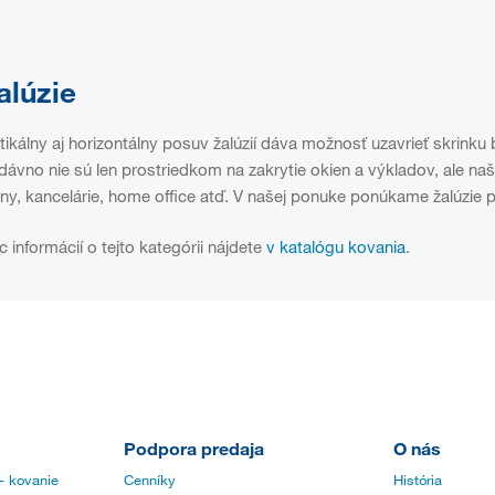
alúzie
tikálny aj horizontálny posuv žalúzií dáva možnosť uzavrieť skrink
dávno nie sú len prostriedkom na zakrytie okien a výkladov, ale naš
ny, kancelárie, home office atď. V našej ponuke ponúkame žalúzie 
c informácií o tejto kategórii nájdete
v katalógu kovania
.
Podpora predaja
O nás
- kovanie
Cenníky
História