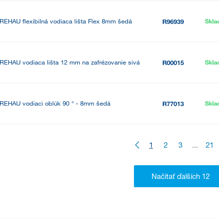
REHAU flexibilná vodiaca lišta Flex 8mm šedá
Skl
R96939
REHAU vodiaca lišta 12 mm na zafrézovanie sivá
Skl
R00015
REHAU vodiaci oblúk 90 ° - 8mm šedá
Skl
R77013
1
2
3
...
21