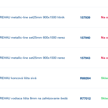
REHAU metallic-line set25mm 900x1500 hliník
Na o
157939
REHAU metallic-line set25mm 600x1000 nerez
Na o
157940
REHAU metallic-line set25mm 900x1500 nerez
Na o
157943
REHAU koncová lišta sivá
Skl
R88264
REHAU vodiaca lišta 8mm na zafrézovanie šedá
Skl
R77012