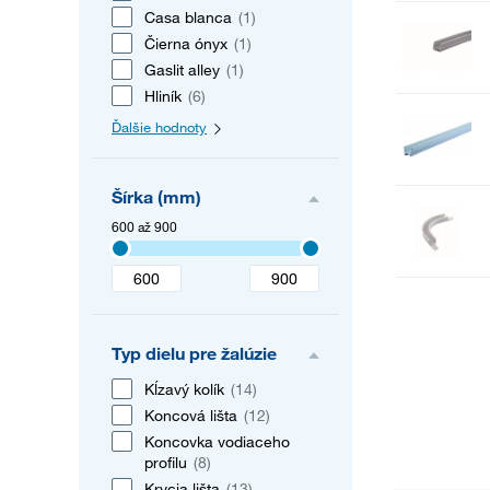
Casa blanca
(1)
Čierna ónyx
(1)
Gaslit alley
(1)
Hliník
(6)
Ďalšie hodnoty
Šírka (mm)
600 až 900
Typ dielu pre žalúzie
Kĺzavý kolík
(14)
Koncová lišta
(12)
Koncovka vodiaceho
profilu
(8)
Krycia lišta
(13)