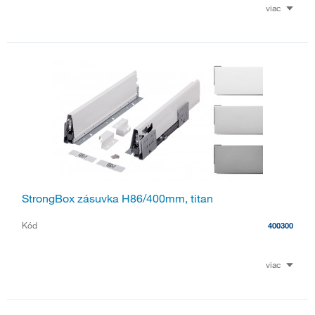
viac
StrongBox zásuvka H86/400mm, titan
Kód
400300
viac