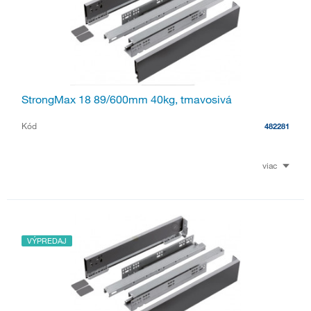
StrongMax 18 89/600mm 40kg, tmavosivá
Kód
482281
viac
VÝPREDAJ