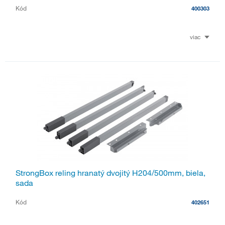
Kód
400303
viac
StrongBox reling hranatý dvojitý H204/500mm, biela,
sada
Kód
402651