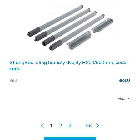
StrongBox reling hranatý dvojitý H204/500mm, šedá,
sada
Kód
402658
viac
1
2
3
...
754