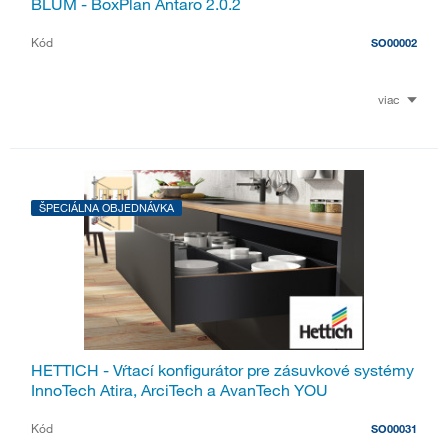
BLUM - BoxPlan Antaro 2.0.2
Kód
SO00002
viac
ŠPECIÁLNA OBJEDNÁVKA
HETTICH - Vŕtací konfigurátor pre zásuvkové systémy
InnoTech Atira, ArciTech a AvanTech YOU
Kód
SO00031