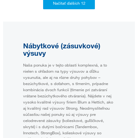
Nábytkové (zásuvkové)
výsuvy
Naša ponuka je v tejto oblasti komplexná, a to
nielen s ohľadom na typy výsuvov a dĺžku
vysunutia, ale aj na rôzne druhy pohybov –
bezúchytkové, s doťahom, s tlmením, prípadne
kombinácia dvoch funkcií (tlmenie pri zatváraní
vrátane bezúchytkového otvárania). Nájdete v nej
vysoko kvalitné výsuvy firiem Blum a Hettich, ako
aj kvalitný rad výsuvov Strong. Neodmysliteľnou
súčasťou našej ponuky sú aj výsuvy pre
celodrevené zásuvky (kolieskové, guľôčkové,
skryté) i s dutými bočnicami (Tandembox,
Innotech, StrongBox), kolieskové výsuvy so