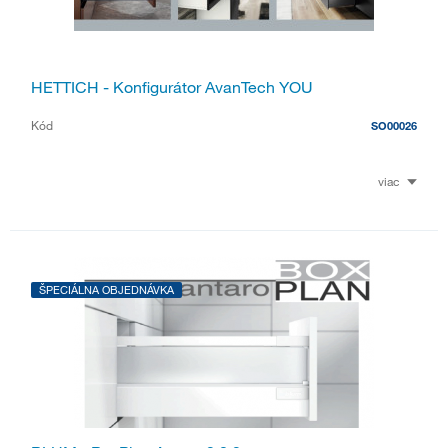
HETTICH - Konfigurátor AvanTech YOU
Kód
SO00026
viac
ŠPECIÁLNA OBJEDNÁVKA