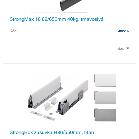
StrongMax 18 89/650mm 40kg, tmavosivá
Kód
482282
viac
StrongBox zásuvka H86/550mm, titan