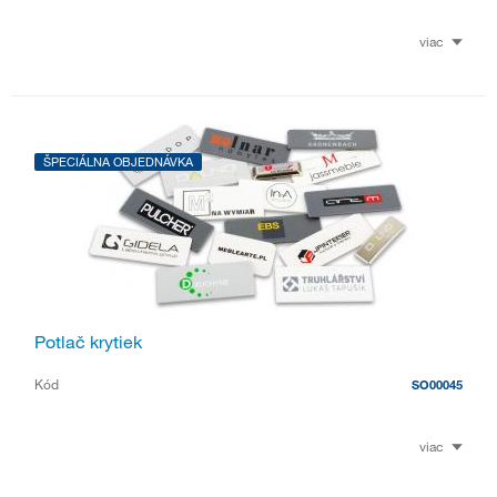
viac
ŠPECIÁLNA OBJEDNÁVKA
Potlač krytiek
Kód
SO00045
viac