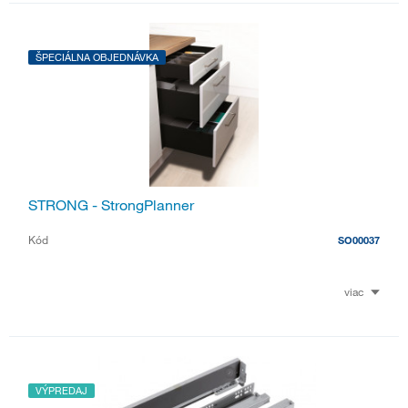
ŠPECIÁLNA OBJEDNÁVKA
STRONG - StrongPlanner
Kód
SO00037
viac
VÝPREDAJ