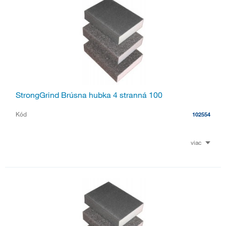
StrongGrind Brúsna hubka 4 stranná 100
Kód
102554
viac