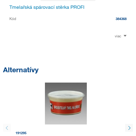
Tmelařská spárovací stěrka PROFI
Kód
384368
viac
Alternatívy
191295
191296