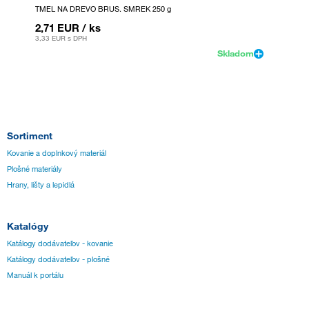
TMEL NA DREVO BRUS. SMREK 250 g
TMEL N
2,71 EUR
/ ks
2,71 
3,33 EUR
s DPH
3,33 EU
Skladom
Sortiment
Kovanie a doplnkový materiál
Plošné materiály
Hrany, lišty a lepidlá
Katalógy
Katálogy dodávateľov - kovanie
Katálogy dodávateľov - plošné
Manuál k portálu