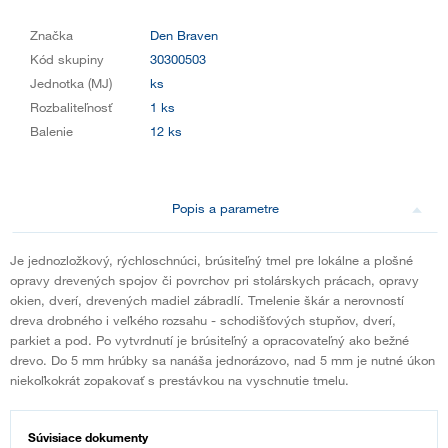
Značka
Den Braven
Kód skupiny
30300503
Jednotka (MJ)
ks
Rozbaliteľnosť
1 ks
Balenie
12 ks
Popis a parametre
Je jednozložkový, rýchloschnúci, brúsiteľný tmel pre lokálne a plošné
opravy drevených spojov či povrchov pri stolárskych prácach, opravy
okien, dverí, drevených madiel zábradlí. Tmelenie škár a nerovností
dreva drobného i veľkého rozsahu - schodišťových stupňov, dverí,
parkiet a pod. Po vytvrdnutí je brúsiteľný a opracovateľný ako bežné
drevo. Do 5 mm hrúbky sa nanáša jednorázovo, nad 5 mm je nutné úkon
niekoľkokrát zopakovať s prestávkou na vyschnutie tmelu.
Súvisiace dokumenty