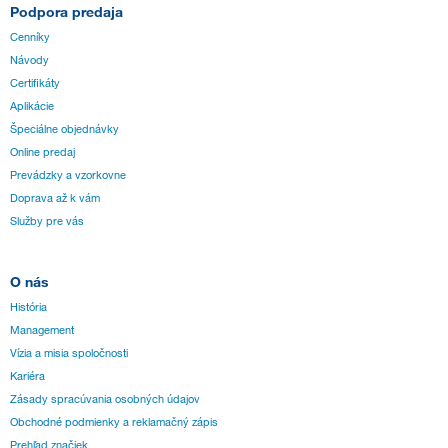
Podpora predaja
Cenníky
Návody
Certifikáty
Aplikácie
Špeciálne objednávky
Online predaj
Prevádzky a vzorkovne
Doprava až k vám
Služby pre vás
O nás
História
Management
Vízia a misia spoločnosti
Kariéra
Zásady spracúvania osobných údajov
Obchodné podmienky a reklamačný zápis
Prehľad značiek