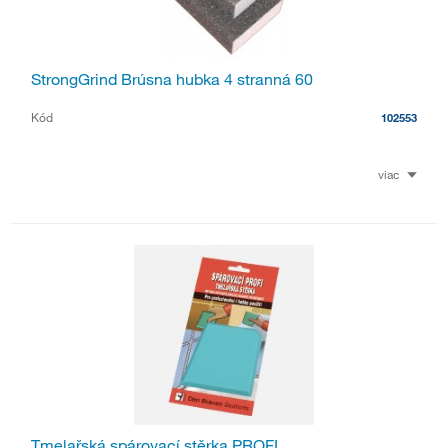
StrongGrind Brúsna hubka 4 stranná 60
Kód
102553
viac
Tmelařská spárovací stěrka PROFI