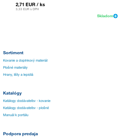
2,71 EUR
/ ks
2,71 
3,33 EUR
s DPH
3,33 EU
Skladom
Sortiment
Kovanie a doplnkový materiál
Plošné materiály
Hrany, lišty a lepidlá
Katalógy
Katálogy dodávateľov - kovanie
Katálogy dodávateľov - plošné
Manuál k portálu
Podpora predaja