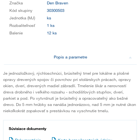
Značka
Den Braven
Kód skupiny
30300503
Jednotka (MJ)
ks
Rozbaliteľnosť
1 ks
Balenie
12 ks
Popis a parametre
Je jednozložkový, rýchloschnúci, brúsiteľný tmel pre lokálne a plošné
opravy drevených spojov či povrchov pri stolárskych prácach, opravy
okien, dverí, drevených madiel zábradlí. Tmelenie škár a nerovností
dreva drobného i veľkého rozsahu - schodišťových stupňov, dverí,
parkiet a pod. Po vytvrdnutí je brúsiteľný a opracovateľný ako bežné
drevo. Do 5 mm hrúbky sa nanáša jednorázovo, nad 5 mm je nutné úkon
niekoľkokrát zopakovať s prestávkou na vyschnutie tmelu.
Súvisiace dokumenty
Dokumentácia
Karta bezpečnostných údajov