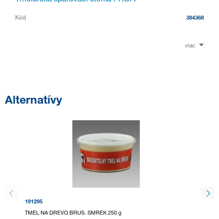
Kód
384368
viac
Alternatívy
191295
191296
TMEL NA DREVO BRUS. SMREK 250 g
TMEL N