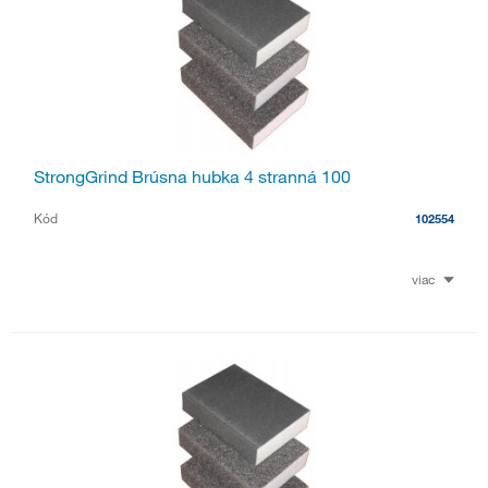
StrongGrind Brúsna hubka 4 stranná 100
Kód
102554
viac