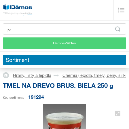
Démos24Plus
Sortiment
Hrany, lišty a lepidlá
Chémia (lepidlá, tmely, peny, silikó
TMEL NA DREVO BRUS. BIELA 250 g
191294
Kód sortimentu