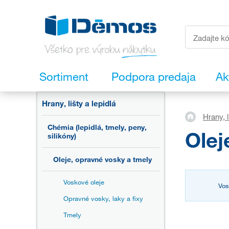
Sortiment
Podpora predaja
Ak
Hrany, lišty a lepidlá
Hrany, l
Chémia (lepidlá, tmely, peny,
Olej
silikóny)
Oleje, opravné vosky a tmely
Voskové oleje
Vos
Opravné vosky, laky a fixy
Tmely