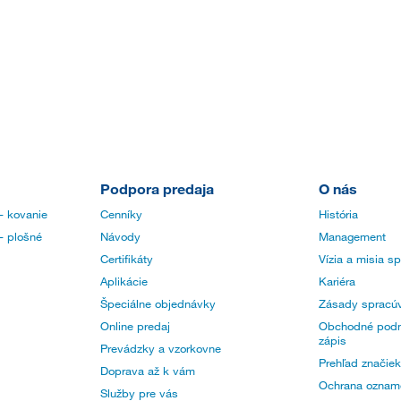
Podpora predaja
O nás
- kovanie
Cenníky
História
- plošné
Návody
Management
Certifikáty
Vízia a misia s
Aplikácie
Kariéra
Špeciálne objednávky
Zásady spracúv
Online predaj
Obchodné podm
zápis
Prevádzky a vzorkovne
Prehľad značiek
Doprava až k vám
Ochrana oznam
Služby pre vás