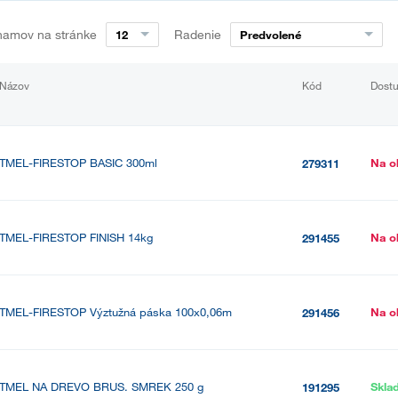
namov na stránke
Radenie
12
Predvolené
Názov
Kód
Dost
TMEL-FIRESTOP BASIC 300ml
Na o
279311
TMEL-FIRESTOP FINISH 14kg
Na o
291455
TMEL-FIRESTOP Výztužná páska 100x0,06m
Na o
291456
TMEL NA DREVO BRUS. SMREK 250 g
Skla
191295