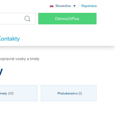
Registrácia
Slovenčina
Démos24Plus
ontakty
, opravné vosky a tmely
y
Tmely
(20)
Príslušenstvo
(5)