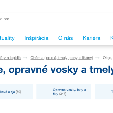
tuality
Inšpirácia
O nás
Kariéra
K
išty a lepidlá
Chémia (lepidlá, tmely, peny, silikóny)
Oleje
e, opravné vosky a tmel
Opravné vosky, laky a
kové oleje
(69)
fixy
(347)