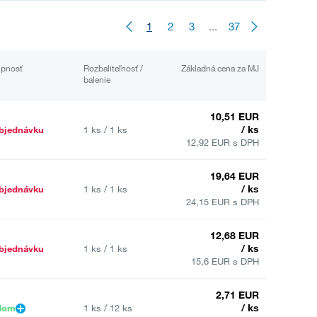
1
2
3
...
37
upnosť
Rozbaliteľnosť /
Základná cena za MJ
balenie
10,51 EUR
/ ks
bjednávku
1 ks / 1 ks
12,92 EUR s DPH
19,64 EUR
/ ks
bjednávku
1 ks / 1 ks
24,15 EUR s DPH
12,68 EUR
/ ks
bjednávku
1 ks / 1 ks
15,6 EUR s DPH
2,71 EUR
/ ks
dom
1 ks / 12 ks