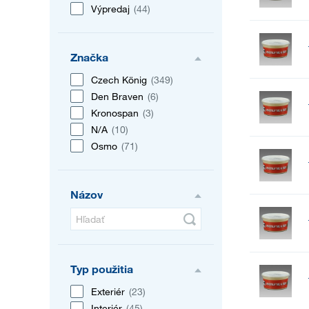
Výpredaj
(44)
Značka
Czech König
(349)
Den Braven
(6)
Kronospan
(3)
N/A
(10)
Osmo
(71)
Názov
Typ použitia
Exteriér
(23)
Interiér
(45)