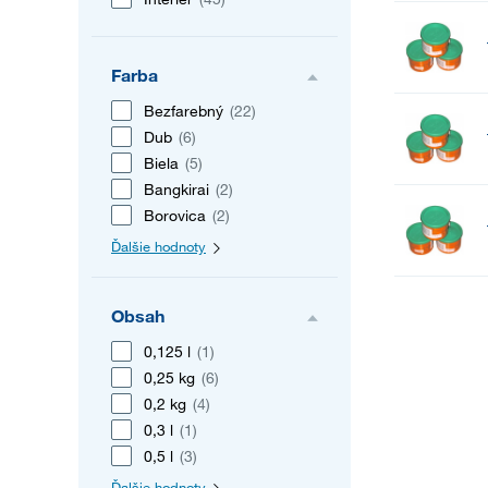
Farba
Bezfarebný
(22)
Dub
(6)
Biela
(5)
Bangkirai
(2)
Borovica
(2)
Ďalšie hodnoty
Obsah
0,125 l
(1)
0,25 kg
(6)
0,2 kg
(4)
0,3 l
(1)
0,5 l
(3)
Ďalšie hodnoty