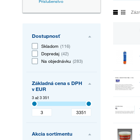
Príslušenstvo
Záz
Dostupnosť
Skladom
(116)
Dopredaj
(42)
Na objednávku
(283)
Základná cena s DPH
v EUR
3 až 3 351
Akcia sortimentu