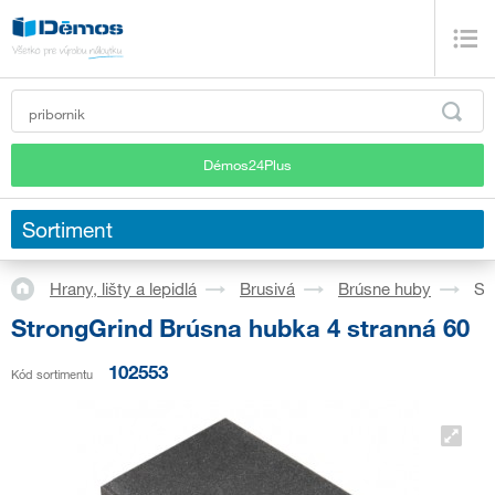
Démos24Plus
Sortiment
Hrany, lišty a lepidlá
Brusivá
Brúsne huby
St
StrongGrind Brúsna hubka 4 stranná 60
102553
Kód sortimentu