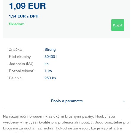
1,09 EUR
1,34 EUR
s DPH
Skladom
Kúpiť
Značka
Strong
Kód skupiny
304001
Jednotka (MJ)
ks
Rozbaliteľnosť
1 ks
Balenie
250 ks
Popis a parametre
Nahrazují ruční broušení klasickými brusnými papíry. Houby jsou
vyrobeny v nejvyšší kvalitě pro profesionální použití. Jsou použitelné pro
broušení za sucha i za mokra. Pokud se zanesou , lze je vyprat a tím