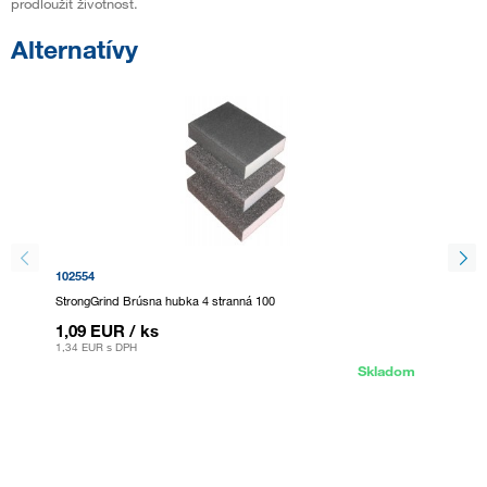
prodloužit životnost.
Alternatívy
102554
102555
StrongGrind Brúsna hubka 4 stranná 100
StrongG
1,09 EUR
/ ks
1,09 
1,34 EUR
s DPH
1,34 EU
Skladom