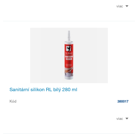
viac
Sanitární silikon RL bílý 280 ml
Kód
380017
viac