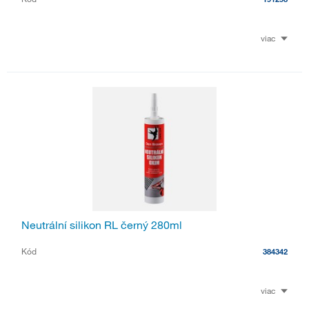
viac
Neutrální silikon RL černý 280ml
Kód
384342
viac