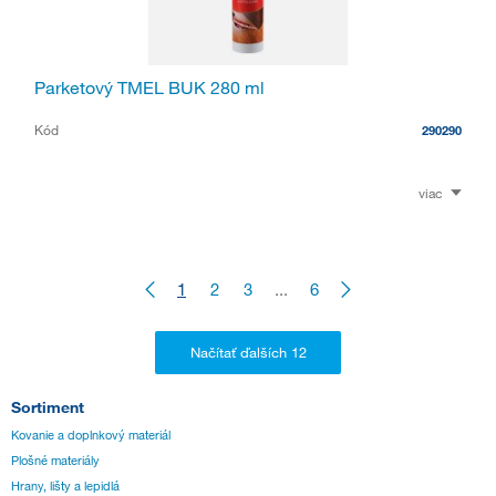
Parketový TMEL BUK 280 ml
Kód
290290
viac
1
2
3
...
6
Sortiment
Kovanie a doplnkový materiál
Plošné materiály
Hrany, lišty a lepidlá