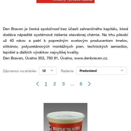
Den Braven je česká spoločnosť bez účasti zahraničného kapitálu, ktorá
dodáva nápadité systémové riešenia stavebnej chémie. Na trhu pôsobí
už 40 rokov a patrí k popredným svetovým producentom tmelov,
silikónov, polyuretánových montážnych pien, technických aerosólov,
lepidiel a ďalších výrobkov najvyššej kvality.
Den Braven, Úvalno 353, 793 91, Úvalno, www.denbraven.cz.
Záznamov na stránke
12
Radenie
Predvolené
1
2
3
...
6