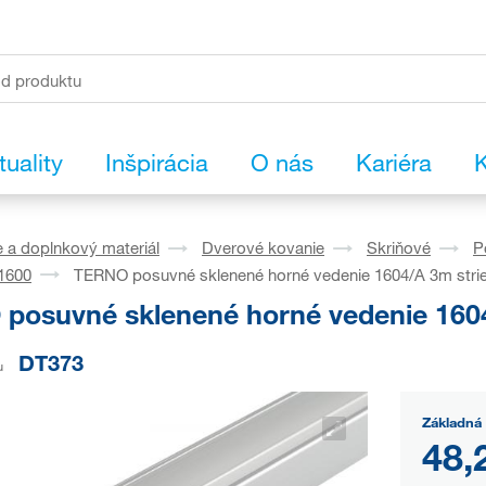
tuality
Inšpirácia
O nás
Kariéra
K
 a doplnkový materiál
Dverové kovanie
Skriňové
P
 1600
TERNO posuvné sklenené horné vedenie 1604/A 3m strie
posuvné sklenené horné vedenie 1604
DT373
u
Základná 
48,