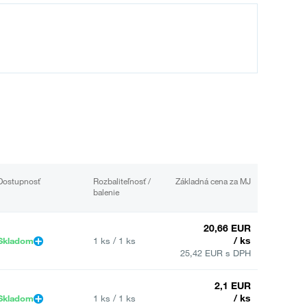
Dostupnosť
Rozbaliteľnosť /
Základná cena za MJ
balenie
20,66 EUR
/ ks
Skladom
1 ks / 1 ks
25,42 EUR s DPH
2,1 EUR
/ ks
Skladom
1 ks / 1 ks