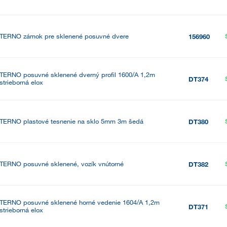
TERNO zámok pre sklenené posuvné dvere
156960
TERNO posuvné sklenené dverný profil 1600/A 1,2m
DT374
strieborná elox
TERNO plastové tesnenie na sklo 5mm 3m šedá
DT380
TERNO posuvné sklenené, vozík vnútorné
DT382
TERNO posuvné sklenené horné vedenie 1604/A 1,2m
DT371
strieborná elox