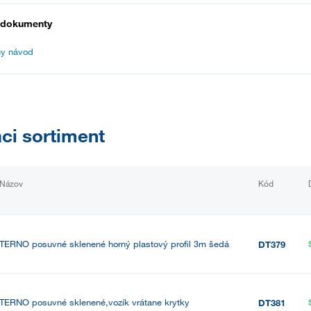
 dokumenty
y návod
aci sortiment
Názov
Kód
TERNO posuvné sklenené horný plastový profil 3m šedá
DT379
TERNO posuvné sklenené,vozík vrátane krytky
DT381