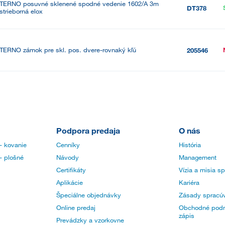
TERNO posuvné sklenené spodné vedenie 1602/A 3m
DT378
strieborná elox
TERNO zámok pre skl. pos. dvere-rovnaký kľú
205546
Podpora predaja
O nás
- kovanie
Cenníky
História
- plošné
Návody
Management
Certifikáty
Vízia a misia s
Aplikácie
Kariéra
Špeciálne objednávky
Zásady spracúv
Online predaj
Obchodné podm
zápis
Prevádzky a vzorkovne