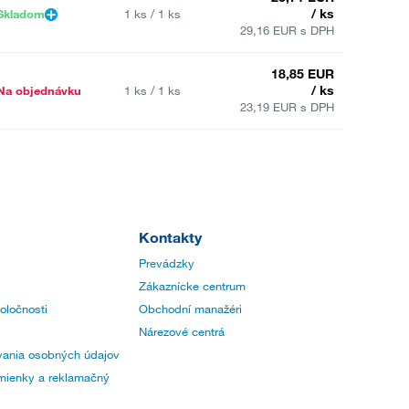
/ ks
Skladom
1 ks / 1 ks
29,16 EUR s DPH
18,85 EUR
/ ks
Na objednávku
1 ks / 1 ks
23,19 EUR s DPH
Kontakty
Prevádzky
Zákaznícke centrum
poločnosti
Obchodní manažéri
Nárezové centrá
ania osobných údajov
ienky a reklamačný