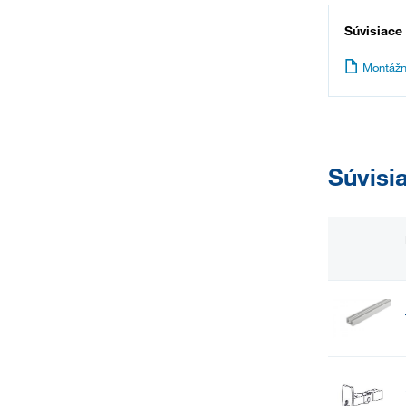
Súvisiace
Montážn
Súvisi