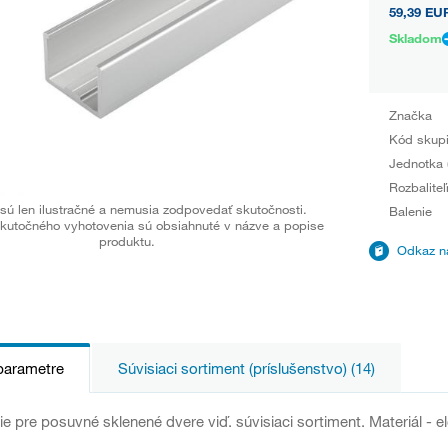
59,39 EU
Skladom
Značka
Kód skup
Jednotka 
Rozbaliteľ
sú len ilustračné a nemusia zodpovedať skutočnosti.
Balenie
kutočného vyhotovenia sú obsiahnuté v názve a popise
produktu.
Odkaz na
parametre
Súvisiaci sortiment (príslušenstvo) (14)
e pre posuvné sklenené dvere viď. súvisiaci sortiment. Materiál - el