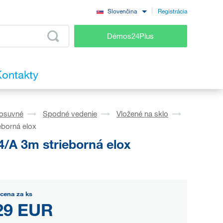
Registrácia
Slovenčina
Démos24Plus
ontakty
osuvné
Spodné vedenie
Vložené na sklo
borná elox
/A 3m strieborná elox
cena za ks
29 EUR