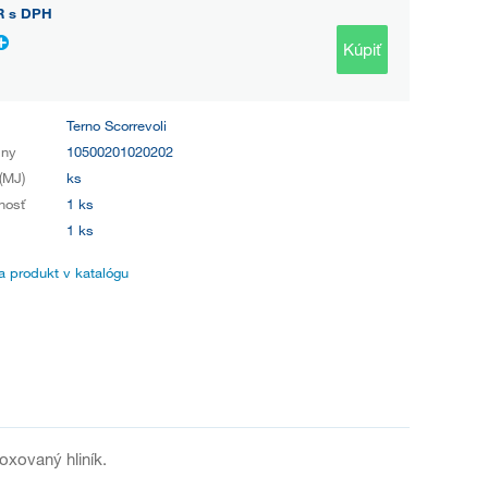
R
s DPH
Kúpiť
Terno Scorrevoli
iny
10500201020202
(MJ)
ks
nosť
1 ks
1 ks
 produkt v katalógu
oxovaný hliník.