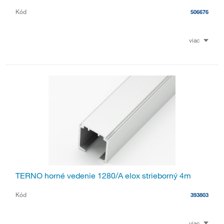
Kód
506676
viac
TERNO horné vedenie 1280/A elox strieborný 4m
Kód
393803
viac