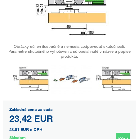
Obrázky sú len ilustračné a nemusia zodpovedať skutočnosti.
Parametre skutočného vyhotovenia sú obsiahnuté v názve a popise
produktu.
Základná cena za sada
23,42 EUR
28,81 EUR
s DPH
Skladom
Kúpiť