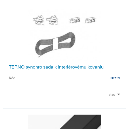
TERNO synchro sada k interiérovému kovaniu
Kód
DT199
viac