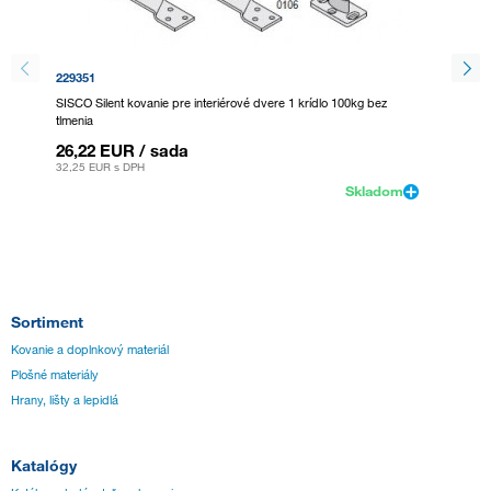
229351
392703
SISCO Silent kovanie pre interiérové dvere 1 krídlo 100kg bez
TERNO S
tlmenia
krídlo, 
26,22 EUR
/ sada
44,44
32,25 EUR
s DPH
54,67 E
Skladom
Sortiment
Kovanie a doplnkový materiál
Plošné materiály
Hrany, lišty a lepidlá
Katalógy