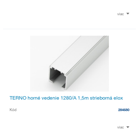
viac
TERNO horné vedenie 1280/A 1,5m strieborná elox
Kód
284680
viac