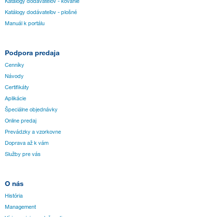
Katálogy dodávateľov - kovanie
Katálogy dodávateľov - plošné
Manuál k portálu
Podpora predaja
Cenníky
Návody
Certifikáty
Aplikácie
Špeciálne objednávky
Online predaj
Prevádzky a vzorkovne
Doprava až k vám
Služby pre vás
O nás
História
Management