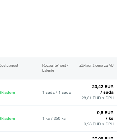
Dostupnosť
Rozbaliteľnosť /
Základná cena za MJ
balenie
23,42 EUR
/ sada
Skladom
1 sada / 1 sada
28,81 EUR s DPH
0,8 EUR
/ ks
Skladom
1 ks / 250 ks
0,98 EUR s DPH
27,99 EUR