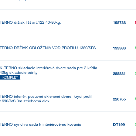
TERNO držiak lišt art.122 40-80kg,
198738
TERNO DRŽIAK OBLOŽENIA VOD.PROFILU 1380/SFS
133383
K-TERNO skladacie interiérové dvere sada pre 2 krídla
40kg skladacie pánty
288881
KOMPLET
TERNO interiér. posuvné sklenené dvere, krycí profil
220765
1690/A/S 3m strieborná elox
TERNO synchro sada k interiérovému kovaniu
DT199