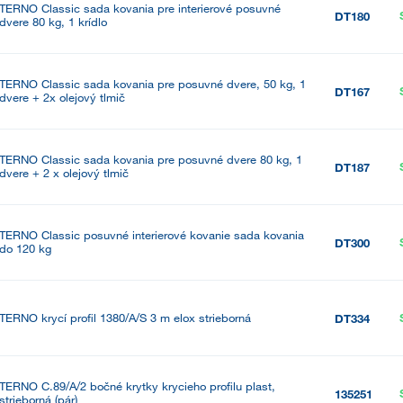
TERNO Classic sada kovania pre interierové posuvné
DT180
dvere 80 kg, 1 krídlo
TERNO Classic sada kovania pre posuvné dvere, 50 kg, 1
DT167
dvere + 2x olejový tlmič
TERNO Classic sada kovania pre posuvné dvere 80 kg, 1
DT187
dvere + 2 x olejový tlmič
TERNO Classic posuvné interierové kovanie sada kovania
DT300
do 120 kg
TERNO krycí profil 1380/A/S 3 m elox strieborná
DT334
TERNO C.89/A/2 bočné krytky krycieho profilu plast,
135251
strieborná (pár)