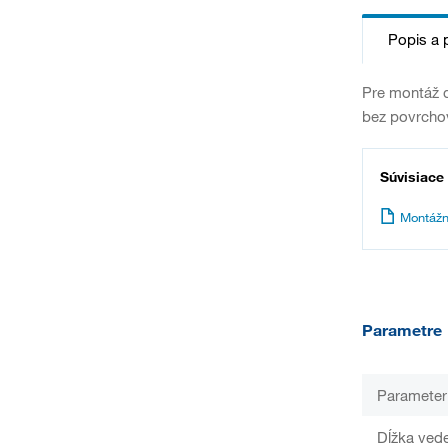
Popis a 
Pre montáž d
bez povrcho
Súvisiace
Montážn
Parametre
Parameter
Dĺžka ved