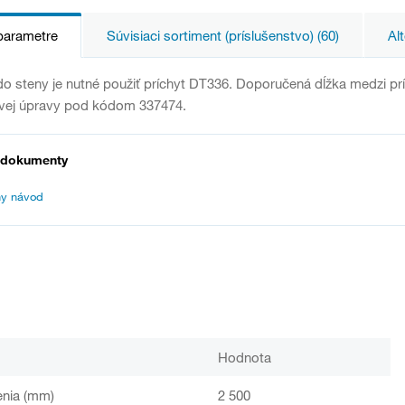
parametre
Súvisiaci sortiment (príslušenstvo) (60)
Alt
o steny je nutné použiť príchyt DT336. Doporučená dĺžka medzi pr
vej úpravy pod kódom 337474.
 dokumenty
y návod
Hodnota
enia (mm)
2 500