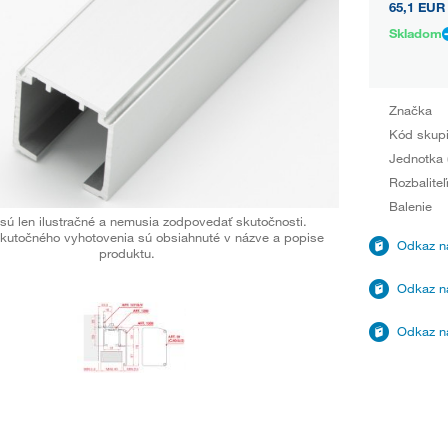
65,1 EUR
Skladom
Značka
Kód skup
Jednotka 
Rozbaliteľ
Balenie
sú len ilustračné a nemusia zodpovedať skutočnosti.
kutočného vyhotovenia sú obsiahnuté v názve a popise
Odkaz na
produktu.
Odkaz na
Odkaz na