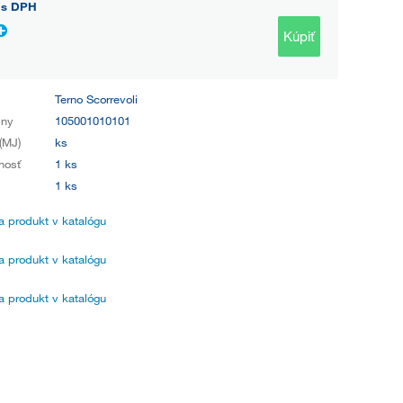
s DPH
Kúpiť
Terno Scorrevoli
iny
105001010101
(MJ)
ks
nosť
1 ks
1 ks
 produkt v katalógu
 produkt v katalógu
 produkt v katalógu