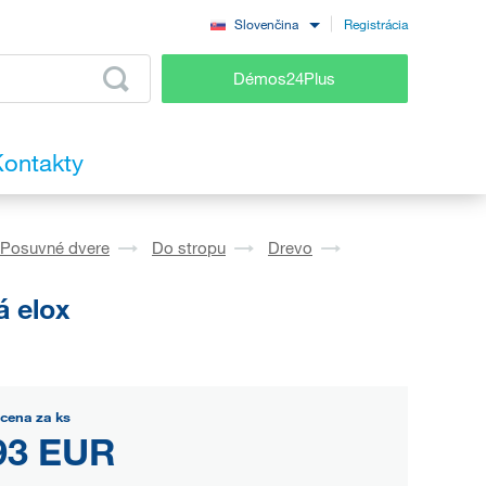
Registrácia
Slovenčina
Démos24Plus
ontakty
Posuvné dvere
Do stropu
Drevo
á elox
cena za ks
93 EUR