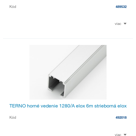
Kód
489532
viac
TERNO horné vedenie 1280/A elox 6m strieborná elox
Kód
492018
viac