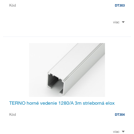
Kód
DT303
viac
TERNO horné vedenie 1280/A 3m strieborná elox
Kód
DT304
viac