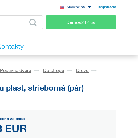
Registrácia
Slovenčina
Démos24Plus
ontakty
Posuvné dvere
Do stropu
Drevo
plast, strieborná (pár)
 cena za sada
8 EUR