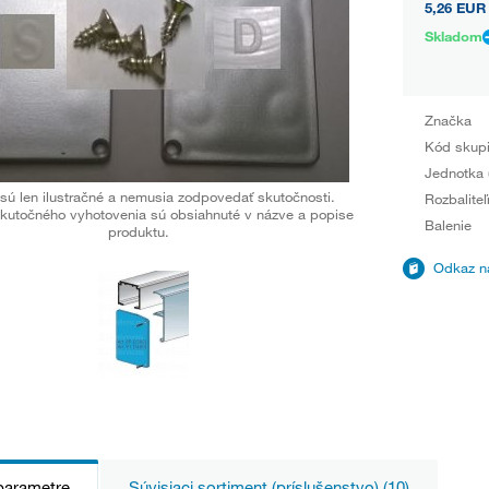
5,26 EUR
Skladom
Značka
Kód skup
Jednotka 
sú len ilustračné a nemusia zodpovedať skutočnosti.
Rozbaliteľ
kutočného vyhotovenia sú obsiahnuté v názve a popise
Balenie
produktu.
Odkaz na
parametre
Súvisiaci sortiment (príslušenstvo) (10)