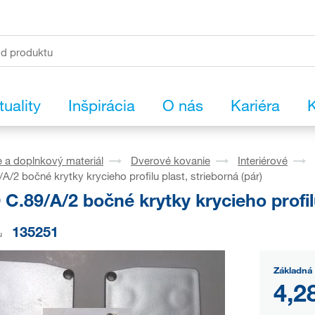
tuality
Inšpirácia
O nás
Kariéra
K
 a doplnkový materiál
Dverové kovanie
Interiérové
/2 bočné krytky krycieho profilu plast, strieborná (pár)
.89/A/2 bočné krytky krycieho profilu 
135251
u
Základná
4,2