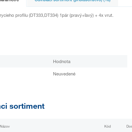
rycieho profilu (DT333,DT334) 1pár (pravý+ľavý) + 4x vrut.
Hodnota
Neuvedené
aci sortiment
Názov
Kód
Dos