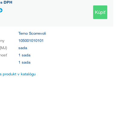
s DPH
Kúpiť
Terno Scorrevoli
iny
105001010101
(MJ)
sada
nosť
1 sada
1 sada
 produkt v katalógu