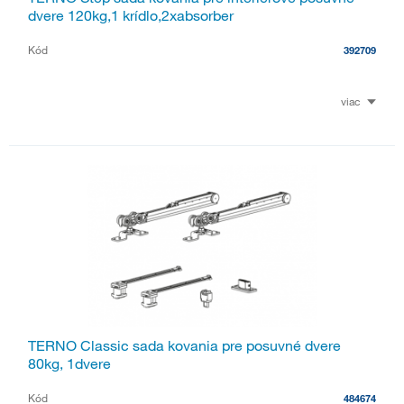
dvere 120kg,1 krídlo,2xabsorber
Kód
392709
viac
TERNO Classic sada kovania pre posuvné dvere
80kg, 1dvere
Kód
484674