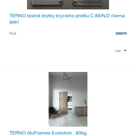
TERNO bočné krytky krycieho profilu C.89/N/2 čierna
(pár)
Kód
506678
viac
TERNO AluFrames Evolution , 80kg,