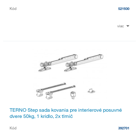
Kód
521930
viac
TERNO Step sada kovania pre interierové posuvné
dvere 50kg, 1 krídlo, 2x tlmič
Kód
392701