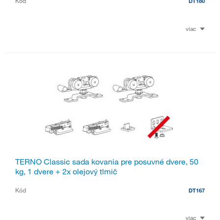
Kód
DT180
viac
TERNO Classic sada kovania pre posuvné dvere, 50
kg, 1 dvere + 2x olejový tlmič
Kód
DT167
viac