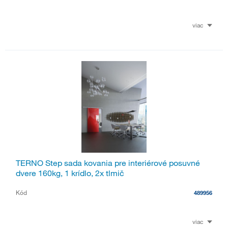
viac
TERNO Step sada kovania pre interiérové posuvné
dvere 160kg, 1 krídlo, 2x tlmič
Kód
489956
viac