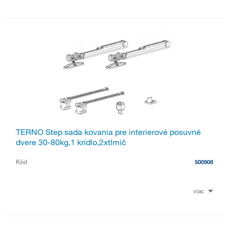
TERNO Step sada kovania pre interierové posuvné
dvere 30-80kg,1 krídlo,2xtlmič
Kód
500908
viac