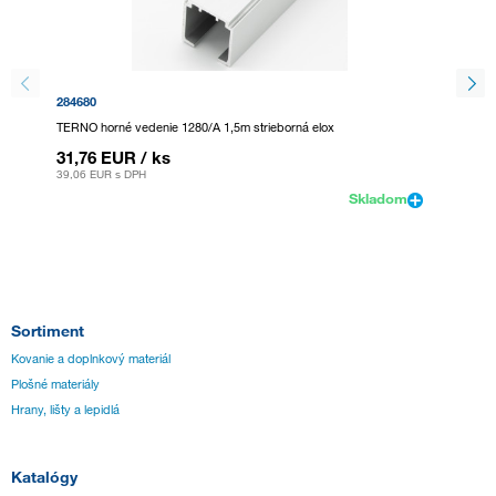
284680
498578
TERNO horné vedenie 1280/A 1,5m strieborná elox
TERNO h
31,76 EUR
/ ks
46,69
39,06 EUR
s DPH
57,43 E
Skladom
Sortiment
Kovanie a doplnkový materiál
Plošné materiály
Hrany, lišty a lepidlá
Katalógy