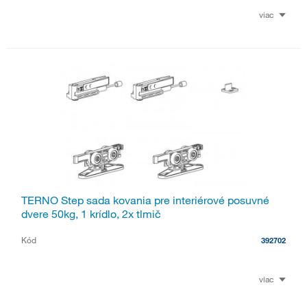
viac
TERNO Step sada kovania pre interiérové posuvné
dvere 50kg, 1 krídlo, 2x tlmič
Kód
392702
viac