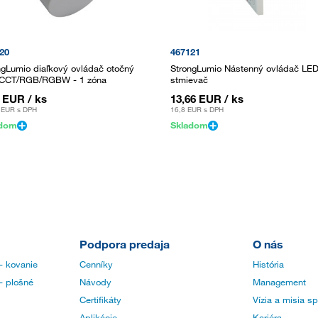
20
467121
ngLumio diaľkový ovládač otočný
StrongLumio Nástenný ovládač LED
CCT/RGB/RGBW - 1 zóna
stmievač
2 EUR
/ ks
13,66 EUR
/ ks
 EUR
s DPH
16,8 EUR
s DPH
adom
Skladom
Podpora predaja
O nás
- kovanie
Cenníky
História
- plošné
Návody
Management
Certifikáty
Vízia a misia s
Aplikácie
Kariéra