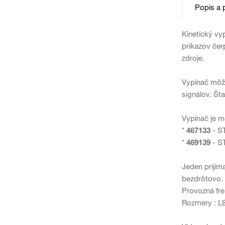
Popis a 
Kinetický vy
príkazov čer
zdroje.
Vypínač môže
signálov. Št
Vypínač je mo
*
467133
- S
*
469139
- S
Jeden prijím
bezdrôtovo. M
Provozná fre
Rozmery : 