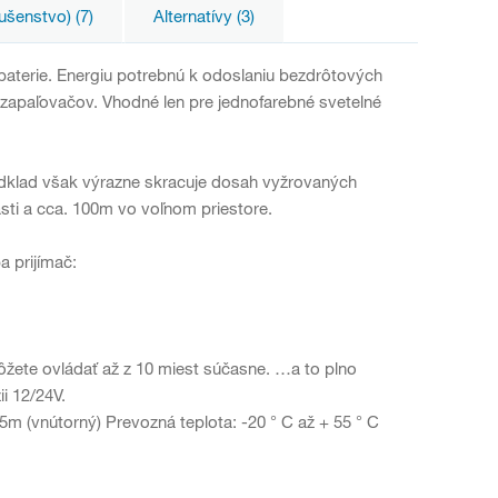
lušenstvo) (7)
Alternatívy (3)
baterie. Energiu potrebnú k odoslaniu bezdrôtových
 zapaľovačov. Vhodné len pre jednofarebné svetelné
odklad však výrazne skracuje dosah vyžrovaných
sti a cca. 100m vo voľnom priestore.
a prijímač:
ôžete ovládať až z 10 miest súčasne. …a to plno
ii 12/24V.
m (vnútorný) Prevozná teplota: -20 ° C až + 55 ° C