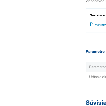
Videonávod 
Súvisiace
Montážn
Parametre
Parameter
Určenie d
Súvisi