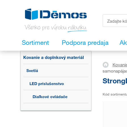
Sortiment
Podpora predaja
Ak
Kovanie a doplnkový materiál
Kovanie
Svetlá
samonapájací 
StrongL
LED príslušenstvo
Kód sortiment
Diaľkové ovládače