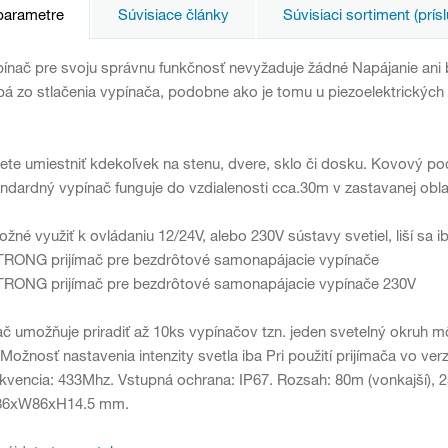
parametre
Súvisiace články
Súvisiaci sortiment (prís
pínač pre svoju správnu funkčnosť nevyžaduje žádné Napájanie ani 
pá zo stlačenia vypínača, podobne ako je tomu u piezoelektrických
te umiestniť kdekoľvek na stenu, dvere, sklo či dosku. Kovový p
andardný vypínač funguje do vzdialenosti cca.30m v zastavanej obla
žné využiť k ovládaniu 12/24V, alebo 230V sústavy svetiel, liší sa ib
TRONG prijímač pre bezdrôtové samonapájacie vypínače
TRONG prijímač pre bezdrôtové samonapájacie vypínače 230V
ač umožňuje priradiť až 10ks vypínačov tzn. jeden svetelný okruh m
ožnosť nastavenia intenzity svetla iba Pri použití prijímača vo verz
kvencia: 433Mhz. Vstupná ochrana: IP67. Rozsah: 80m (vonkajší), 25
L86xW86xH14.5 mm.