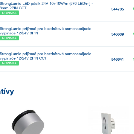
StrongLumio LED pásik 24V 10+10W/m (576 LED/m) -
8mm 2PIN CCT
544705
NOVINKA
StrongLumio prijímač pre bezdrátové samonapájacie
vypínače 12/24V 3PIN
546639
NOVINKA
StrongLumio prijímač pre bezdrátové samonapájacie
vypínače 12/24V 2PIN CCT
546641
NOVINKA
tívy