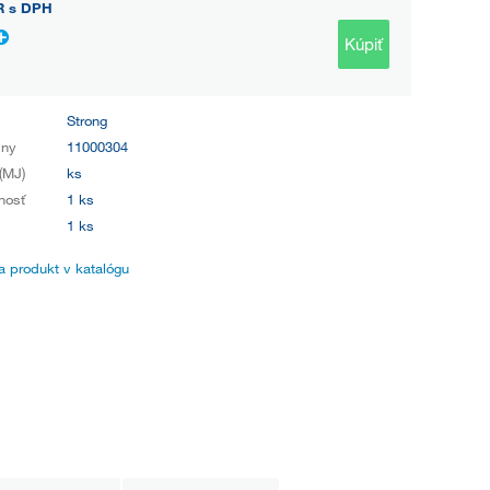
R
s DPH
Kúpiť
Strong
iny
11000304
(MJ)
ks
nosť
1 ks
1 ks
 produkt v katalógu