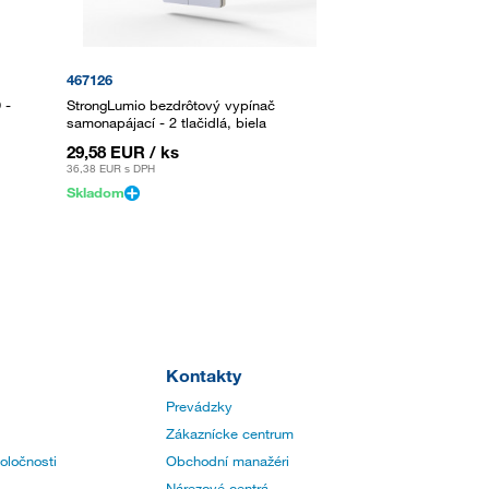
467126
 -
StrongLumio bezdrôtový vypínač
samonapájací - 2 tlačidlá, biela
29,58 EUR
/ ks
36,38 EUR
s DPH
Skladom
Kontakty
Prevádzky
Zákaznícke centrum
poločnosti
Obchodní manažéri
Nárezové centrá