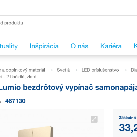
tuality
Inšpirácia
O nás
Kariéra
K
 a doplnkový materiál
Svetlá
LED príslušenstvo
Di
- 2 tlačidlá, zlatá
umio bezdrôtový vypínač samonapájací 
467130
u
Základná 
33,