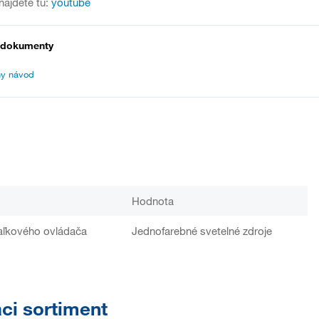
nájdete tu:
youtube
 dokumenty
y návod
Hodnota
iaľkového ovládača
Jednofarebné svetelné zdroje
aci sortiment