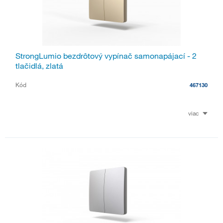
StrongLumio bezdrôtový vypínač samonapájací - 2
tlačidlá, zlatá
Kód
467130
viac