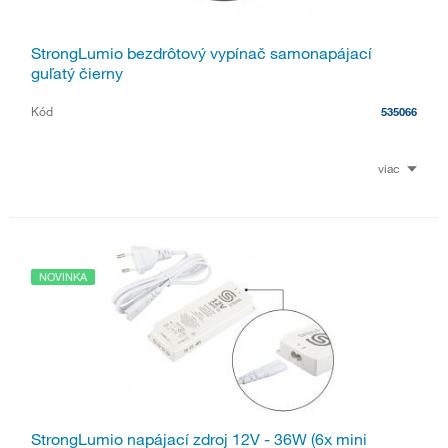
StrongLumio bezdrôtový vypínač samonapájací
guľatý čierny
Kód
535066
viac
NOVINKA
StrongLumio napájací zdroj 12V - 36W (6x mini