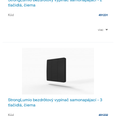
tlačidlá, čierna
Kód
491231
viac
StrongLumio bezdrôtový vypínač samonapájací - 3
tlačidlá, čierna
Kód
491232