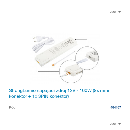
viac
StrongLumio napájací zdroj 12V - 100W (8x mini
konektor + 1x 3PIN konektor)
Kód
484187
viac