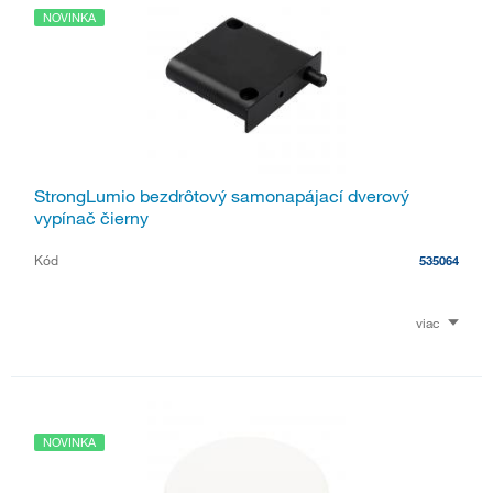
NOVINKA
StrongLumio bezdrôtový samonapájací dverový
vypínač čierny
Kód
535064
viac
NOVINKA