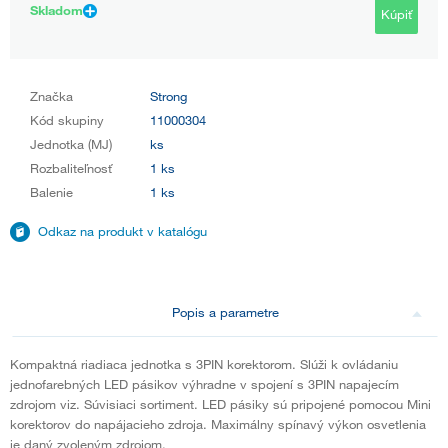
Skladom
Kúpiť
Značka
Strong
Kód skupiny
11000304
Jednotka (MJ)
ks
Rozbaliteľnosť
1 ks
Balenie
1 ks
Odkaz na produkt v katalógu
Popis a parametre
Kompaktná riadiaca jednotka s 3PIN korektorom. Slúži k ovládaniu
jednofarebných LED pásikov výhradne v spojení s 3PIN napajecím
zdrojom viz. Súvisiaci sortiment. LED pásiky sú pripojené pomocou Mini
korektorov do napájacieho zdroja. Maximálny spínavý výkon osvetlenia
je daný zvoleným zdrojom.