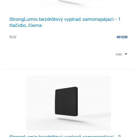
StrongLumio bezdrôtový vypínač samonapájací - 1
tlačidlo, čierna
Kód
491230
viac
StrongLumio bezdrôtový vypínač samonapájací - 2