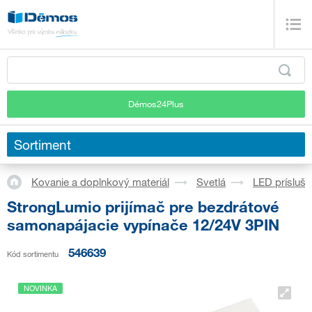
Démos24Plus
Sortiment
Kovanie a doplnkový materiál
Svetlá
LED prísluš
StrongLumio prijímač pre bezdrátové
samonapájacie vypínače 12/24V 3PIN
546639
Kód sortimentu
NOVINKA