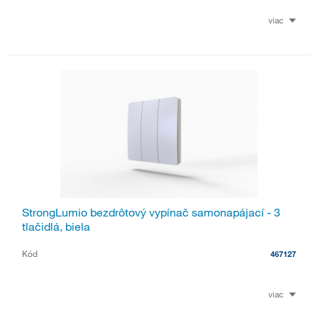
viac
StrongLumio bezdrôtový vypínač samonapájací - 3
tlačidlá, biela
Kód
467127
viac