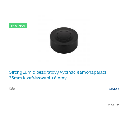
NOVINKA
StrongLumio bezdrátový vypínač samonapájací
35mm k zafrézovaniu čierny
Kód
546647
viac