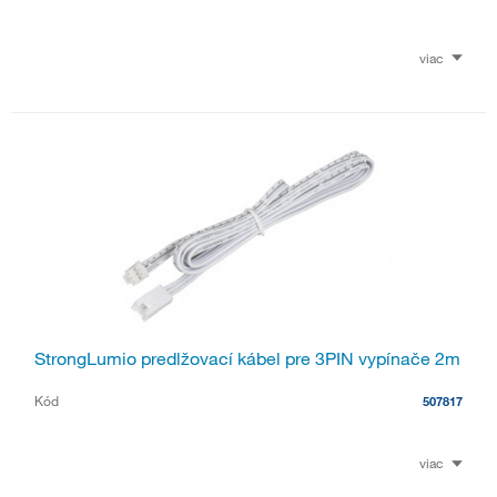
viac
StrongLumio predlžovací kábel pre 3PIN vypínače 2m
Kód
507817
viac