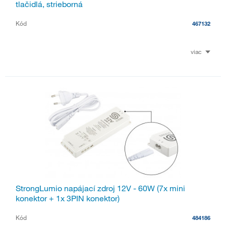
tlačidlá, strieborná
Kód
467132
viac
StrongLumio napájací zdroj 12V - 60W (7x mini
konektor + 1x 3PIN konektor)
Kód
484186