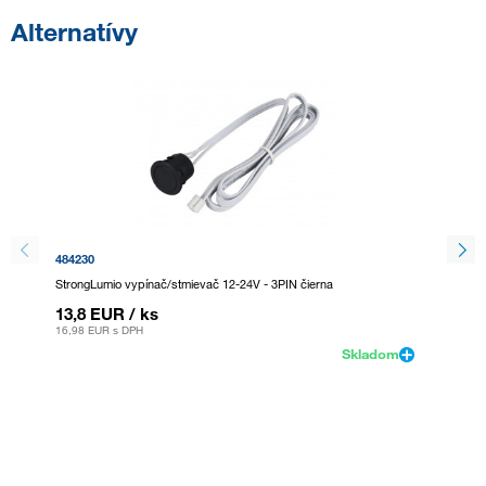
Alternatívy
484230
484231
StrongLumio vypínač/stmievač 12-24V - 3PIN čierna
StrongL
13,8 EUR
/ ks
13,8 
16,98 EUR
s DPH
16,98 E
Skladom