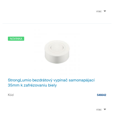
viac
NOVINKA
StrongLumio bezdrátový vypínač samonapájací
35mm k zafrézovaniu biely
Kód
546642
viac