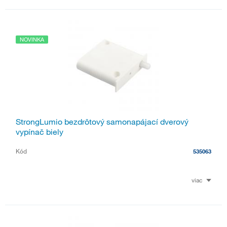
NOVINKA
StrongLumio bezdrôtový samonapájací dverový
vypínač biely
Kód
535063
viac