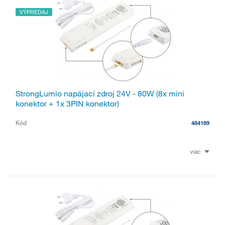
VÝPREDAJ
StrongLumio napájací zdroj 24V - 80W (8x mini
konektor + 1x 3PIN konektor)
Kód
484189
viac