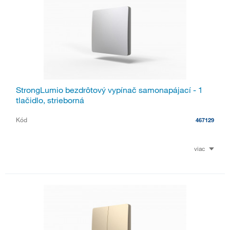
StrongLumio bezdrôtový vypínač samonapájací - 1
tlačidlo, strieborná
Kód
467129
viac