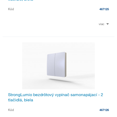
Kód
467125
viac
StrongLumio bezdrôtový vypínač samonapájací - 2
tlačidlá, biela
Kód
467126