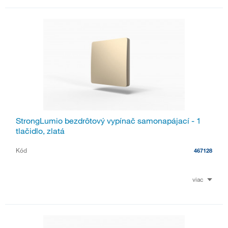
StrongLumio bezdrôtový vypínač samonapájací - 1
tlačidlo, zlatá
Kód
467128
viac