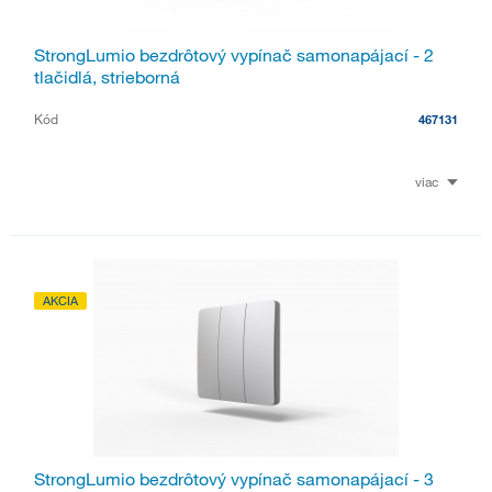
StrongLumio bezdrôtový vypínač samonapájací - 2
tlačidlá, strieborná
Kód
467131
viac
AKCIA
StrongLumio bezdrôtový vypínač samonapájací - 3