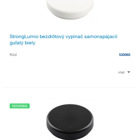
StrongLumio bezdrôtový vypínač samonapájacíí
guľatý biely
Kód
535065
viac
NOVINKA