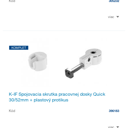
Kód
305232
viac
KOMPLET
K-IF Spojovacia skrutka pracovnej dosky Quick
30/52mm + plastový protikus
Kód
396183
viac