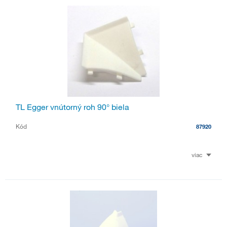
TL Egger vnútorný roh 90° biela
Kód
87920
viac