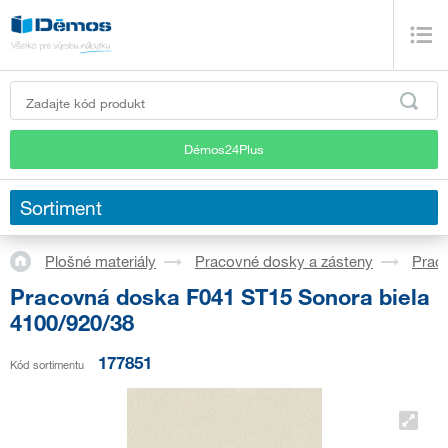
Démos24Plus
Sortiment
Plošné materiály
Pracovné dosky a zásteny
Prac
Pracovná doska F041 ST15 Sonora biela
4100/920/38
177851
Kód sortimentu