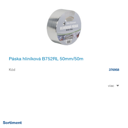
Páska hliníková B752RL 50mm/50m
Kód
376958
viac
Sortiment