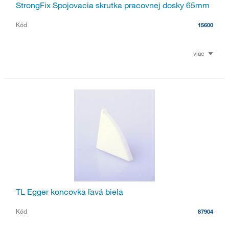
StrongFix Spojovacia skrutka pracovnej dosky 65mm
Kód
15600
viac
TL Egger koncovka ľavá biela
Kód
87904