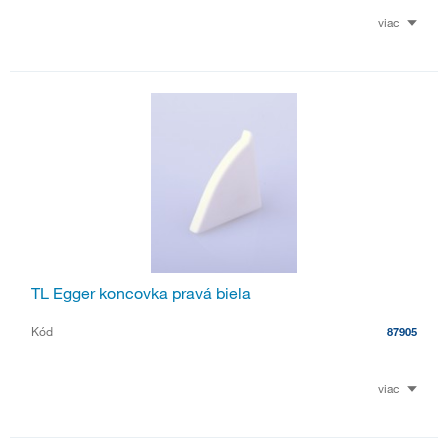
viac
TL Egger koncovka pravá biela
Kód
87905
viac