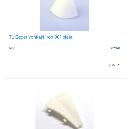
TL Egger vonkajší roh 90° biela
Kód
87928
viac