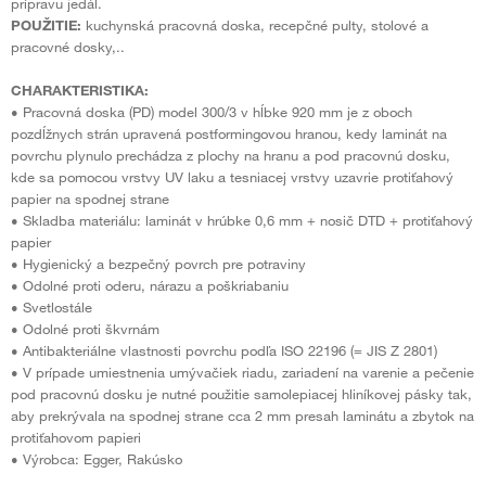
prípravu jedál.
POUŽITIE:
kuchynská pracovná doska, recepčné pulty, stolové a
pracovné dosky,..
CHARAKTERISTIKA:
• Pracovná doska (PD) model 300/3 v hĺbke 920 mm je z oboch
pozdĺžnych strán upravená postformingovou hranou, kedy laminát na
povrchu plynulo prechádza z plochy na hranu a pod pracovnú dosku,
kde sa pomocou vrstvy UV laku a tesniacej vrstvy uzavrie protiťahový
papier na spodnej strane
• Skladba materiálu: laminát v hrúbke 0,6 mm + nosič DTD + protiťahový
papier
• Hygienický a bezpečný povrch pre potraviny
• Odolné proti oderu, nárazu a poškriabaniu
• Svetlostále
• Odolné proti škvrnám
• Antibakteriálne vlastnosti povrchu podľa ISO 22196 (= JIS Z 2801)
• V prípade umiestnenia umývačiek riadu, zariadení na varenie a pečenie
pod pracovnú dosku je nutné použitie samolepiacej hliníkovej pásky tak,
aby prekrývala na spodnej strane cca 2 mm presah laminátu a zbytok na
protiťahovom papieri
• Výrobca: Egger, Rakúsko