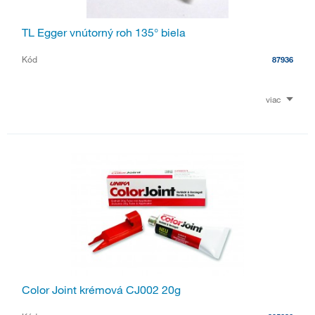
TL Egger vnútorný roh 135° biela
Kód
87936
viac
Color Joint krémová CJ002 20g