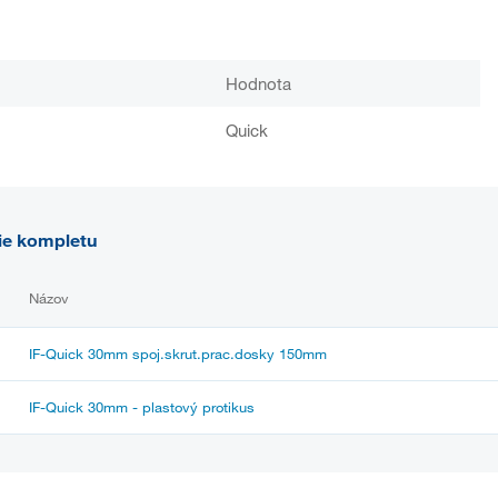
Hodnota
Quick
ie kompletu
Názov
IF-Quick 30mm spoj.skrut.prac.dosky 150mm
IF-Quick 30mm - plastový protikus