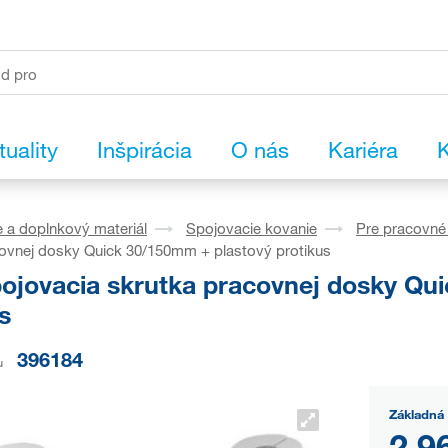
tuality
Inšpirácia
O nás
Kariéra
K
 a doplnkový materiál
Spojovacie kovanie
Pre pracovné
covnej dosky Quick 30/150mm + plastový protikus
pojovacia skrutka pracovnej dosky Qu
s
396184
u
Základná 
2,9