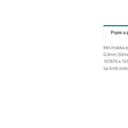
Popis a 
Min.hrúbka p
0,3mm (52mm
157879 a 15
sp.šrób pra