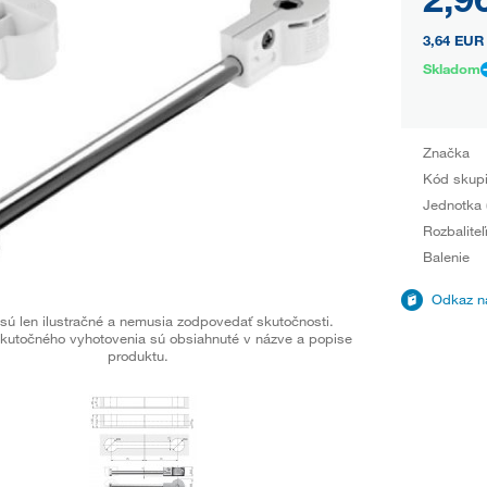
3,64 EUR
Skladom
Značka
Kód skup
Jednotka 
Rozbaliteľ
Balenie
Odkaz na
sú len ilustračné a nemusia zodpovedať skutočnosti.
kutočného vyhotovenia sú obsiahnuté v názve a popise
produktu.