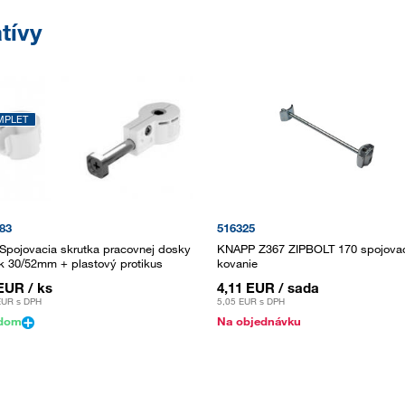
tívy
MPLET
83
516325
 Spojovacia skrutka pracovnej dosky
KNAPP Z367 ZIPBOLT 170 spojova
k 30/52mm + plastový protikus
kovanie
 EUR
/ ks
4,11 EUR
/ sada
EUR
s DPH
5,05 EUR
s DPH
adom
Na objednávku