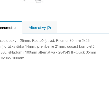
parametre
Alternatívy (2)
rac.dosky - 25mm. Rozteč (stred, Priemer 30mm) 2x26 -+
) drážka šírka 14mm, prehĺbenie 21mm. súčasť kompletů
7880. skladom i 100mm alternatíva - 284343 IF-Quick 35mm
c.dosky 100mm.