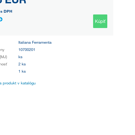
s DPH
Kúpiť
Italiana Ferramenta
iny
10700201
(MJ)
ks
nosť
2 ks
1 ks
 produkt v katalógu