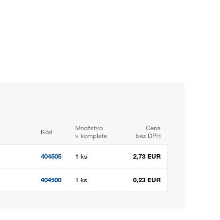
Množstvo
Cena
Kód
v komplete
bez DPH
404505
1 ks
2,73 EUR
404500
1 ks
0,23 EUR