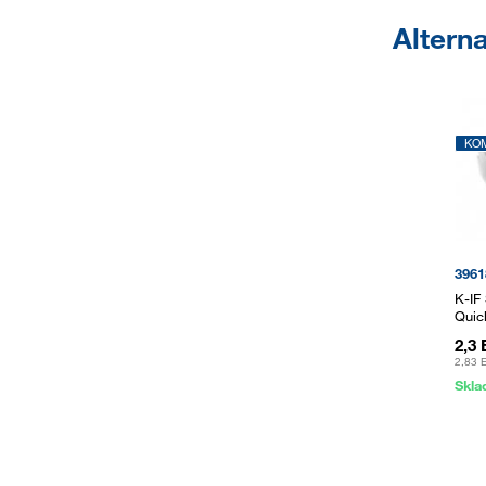
Alterna
KO
3961
K-IF
Quic
2,3
2,83 
Skl