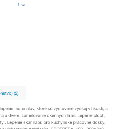
1 ks
enstvo) (2)
 lepenie materiálov, ktoré sú vystavené vyššej vlhkosti, a
kná a dvere. Lamelovanie okenných hrán. Lepenie plôch,
ty . Lepenie škár napr. pro kuchynské pracovné dosky,
límy a vlhkostným zaťažením. SPOTREBA: 150 - 200g/m2