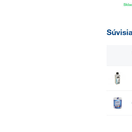
Skl
Súvisi