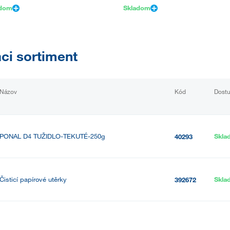
adom
Skladom
aci sortiment
Názov
Kód
Dost
PONAL D4 TUŽIDLO-TEKUTÉ-250g
Skla
40293
Čisticí papírové utěrky
Skla
392672