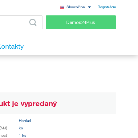
Registrácia
Slovenčina
Démos24Plus
ontakty
ukt je vypredaný
Henkel
(MJ)
ks
nosť
1 ks