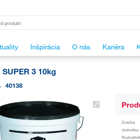
tuality
Inšpirácia
O nás
Kariéra
K
 SUPER 3 10kg
40138
u
Prod
Značka
Jednotka 
Rozbaliteľ