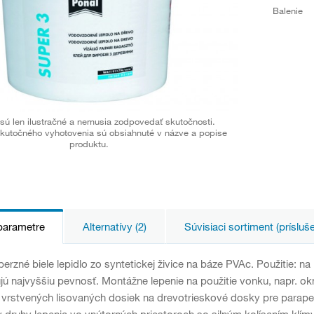
Balenie
sú len ilustračné a nemusia zodpovedať skutočnosti.
kutočného vyhotovenia sú obsiahnuté v názve a popise
produktu.
parametre
Alternatívy (2)
Súvisiaci sortiment (prísluš
perzné biele lepidlo zo syntetickej živice na báze PVAc. Použitie: na
jú najvyššiu pevnosť. Montážne lepenie na použitie vonku, napr. o
e vrstvených lisovaných dosiek na drevotrieskové dosky pre parape
y druhy lepenia vo vnútorných priestoroch so silným kolísaním k