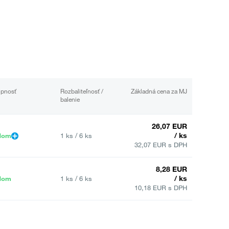
upnosť
Rozbaliteľnosť /
Základná cena za MJ
balenie
26,07 EUR
/ ks
dom
1 ks / 6 ks
32,07 EUR s DPH
8,28 EUR
/ ks
dom
1 ks / 6 ks
10,18 EUR s DPH