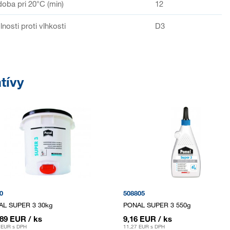
oba pri 20°C (min)
12
nosti proti vlhkosti
D3
tívy
0
508805
AL SUPER 3 30kg
PONAL SUPER 3 550g
,89 EUR
/ ks
9,16 EUR
/ ks
 EUR
s DPH
11,27 EUR
s DPH