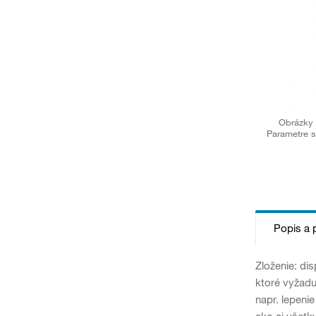
Obrázky 
Parametre s
Popis a 
Zloženie: dis
ktoré vyžadu
napr. lepeni
ako aj všetk