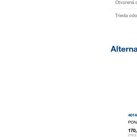
Otvorená d
Trieda odol
Alterna
4014
PON
170
210,2