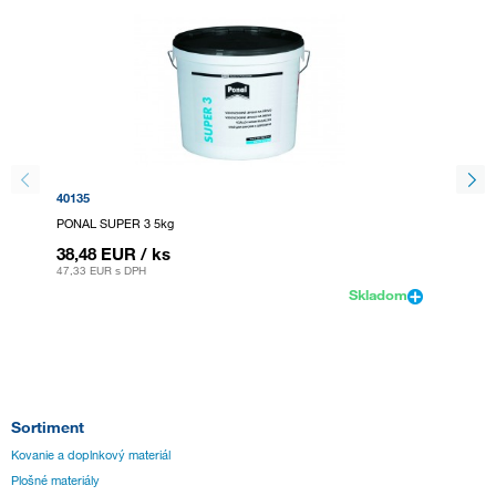
40135
40140
PONAL SUPER 3 5kg
PONAL 
38,48 EUR
/ ks
170,8
47,33 EUR
s DPH
210,2 E
Skladom
Sortiment
Kovanie a doplnkový materiál
Plošné materiály