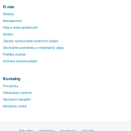
O nás
História
Management
Vízia a misia spoločnosti
Kariéra
Zásady spracúvania osobných údajov
Obchodné podmienky a reklamačný zápis
Prehľad značiek
Ochrana oznamovateľov
Kontakty
Prevádzky
Zákaznícke centrum
Obchodní manažéri
Nárezové centrá
Aktuality
Inšpirácia
facebook
linkedin