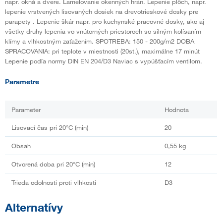
napr. okná a dvere. Lamelovanie okenných hrán. Lepenie plôch, napr.
lepenie vrstvených lisovaných dosiek na drevotrieskové dosky pre
parapety . Lepenie škár napr. pro kuchynské pracovné dosky, ako aj
všetky druhy lepenia vo vnútorných priestoroch so silným kolísaním
klímy a vlhkostným zaťažením. SPOTREBA: 150 - 200g/m2 DOBA
SPRACOVANIA: pri teplote v miestnosti (20st.), maximálne 17 minút
Lepenie podľa normy DIN EN 204/D3 Naviac s vypúšťacím ventilom.
Parametre
Parameter
Hodnota
Lisovací čas pri 20°C (min)
20
Obsah
0,55 kg
Otvorená doba pri 20°C (min)
12
Trieda odolnosti proti vlhkosti
D3
Alternatívy