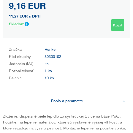
9,16 EUR
11,27 EUR
s DPH
Skladom
Kúpiť
Značka
Henkel
Kód skupiny
30300102
Jednotka (MJ)
ks
Rozbaliteľnosť
1 ks
Balenie
10 ks
Popis a parametre
Zloženie: disperzné biele lepidlo zo syntetickej živice na báze PVAc.
Použitie: na lepenie materiálov, ktoré sú vystavené vyššej vlhkosti, a
ktoré vyžadujú najvyššiu pevnosť. Montážne lepenie na použitie vonku,