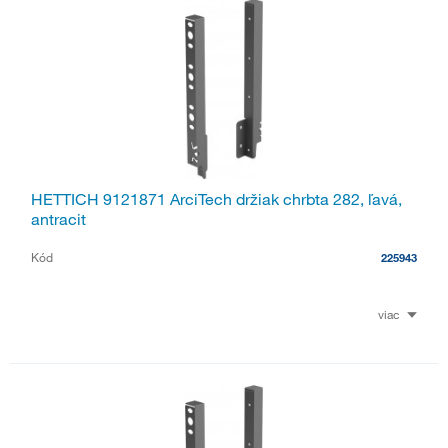
HETTICH 9121871 ArciTech držiak chrbta 282, ľavá,
antracit
Kód
225943
viac