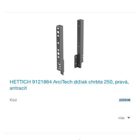
HETTICH 9121864 ArciTech držiak chrbta 250, pravá,
antracit
Kód
225938
viac