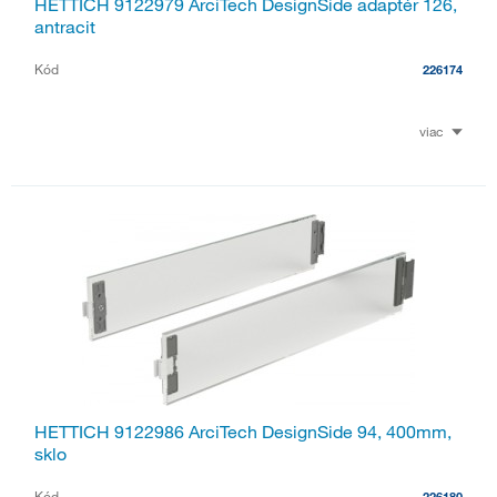
HETTICH 9122979 ArciTech DesignSide adaptér 126,
antracit
Kód
226174
viac
HETTICH 9122986 ArciTech DesignSide 94, 400mm,
sklo
Kód
226180