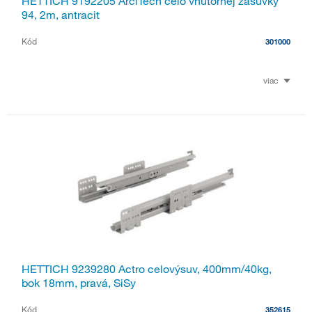
HETTICH 9192205 ArciTech čelo vnútornej zásuvky
94, 2m, antracit
Kód
301000
viac
HETTICH 9239280 Actro celovýsuv, 400mm/40kg,
bok 18mm, pravá, SiSy
Kód
352615