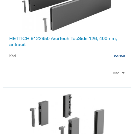
HETTICH 9122950 ArciTech TopSide 126, 400mm,
antracit
Kód
226150
viac