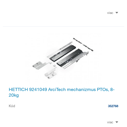
viac
HETTICH 9241049 ArciTech mechanizmus PTOs, 8-
20kg
Kód
352768
viac