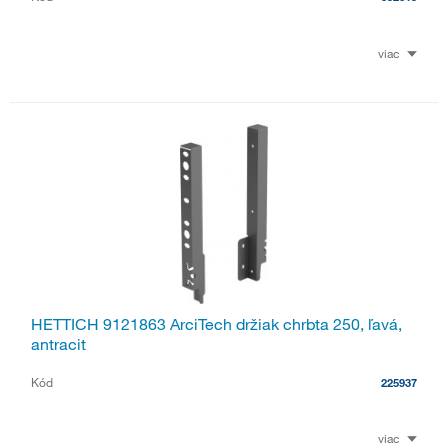
viac
HETTICH 9121863 ArciTech držiak chrbta 250, ľavá,
antracit
Kód
225937
viac