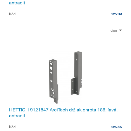
antracit
Kód
225913
viac
HETTICH 9121847 ArciTech držiak chrbta 186, ľavá,
antracit
Kód
225925