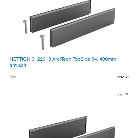
HETTICH 9122913 ArciTech TopSide 94, 400mm,
antracit
Kód
226130
viac