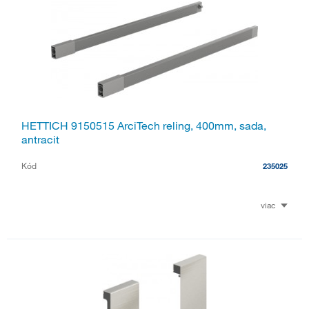
HETTICH 9150515 ArciTech reling, 400mm, sada,
antracit
Kód
235025
viac