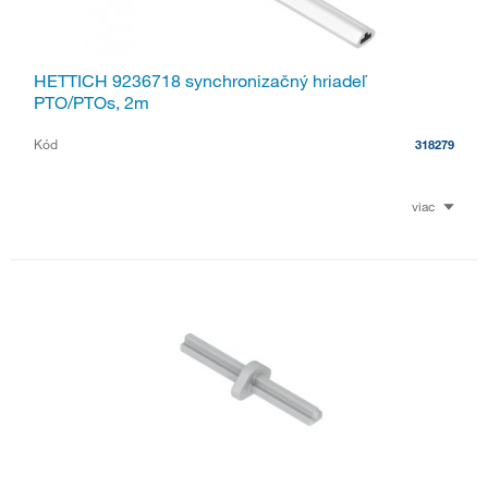
HETTICH 9236718 synchronizačný hriadeľ
PTO/PTOs, 2m
Kód
318279
viac