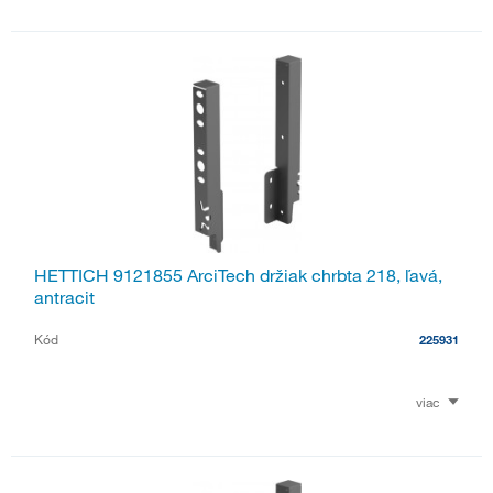
HETTICH 9121855 ArciTech držiak chrbta 218, ľavá,
antracit
Kód
225931
viac