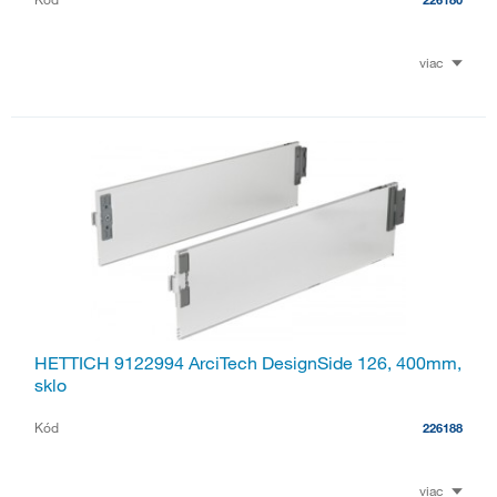
viac
HETTICH 9122994 ArciTech DesignSide 126, 400mm,
sklo
Kód
226188
viac