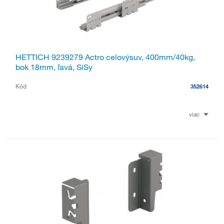
HETTICH 9239279 Actro celovýsuv, 400mm/40kg,
bok 18mm, ľavá, SiSy
Kód
352614
viac