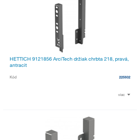
HETTICH 9121856 ArciTech držiak chrbta 218, pravá,
antracit
Kód
225932
viac