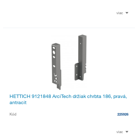
viac
HETTICH 9121848 ArciTech držiak chrbta 186, pravá,
antracit
Kód
225926
viac