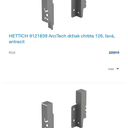
HETTICH 9121839 ArciTech držiak chrbta 126, ľavá,
antracit
Kód
225919
viac