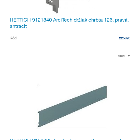
HETTICH 9121840 ArciTech držiak chrbta 126, pravá,
antracit
Kód
225920
viac