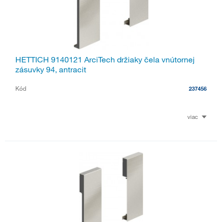
HETTICH 9140121 ArciTech držiaky čela vnútornej
zásuvky 94, antracit
Kód
237456
viac