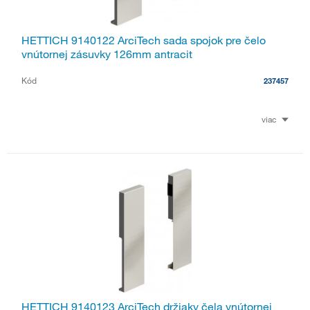
HETTICH 9140122 ArciTech sada spojok pre čelo
vnútornej zásuvky 126mm antracit
Kód
237457
viac
HETTICH 9140123 ArciTech držiaky čela vnútornej