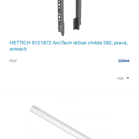
HETTICH 9121872 ArciTech držiak chrbta 282, pravá,
antracit
Kód
225944
viac