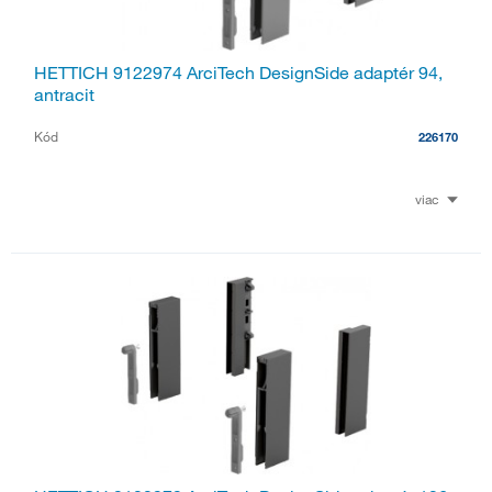
HETTICH 9122974 ArciTech DesignSide adaptér 94,
antracit
Kód
226170
viac