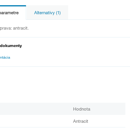
parametre
Alternatívy (1)
rava: antracit.
 dokumenty
ntácia
Hodnota
Antracit