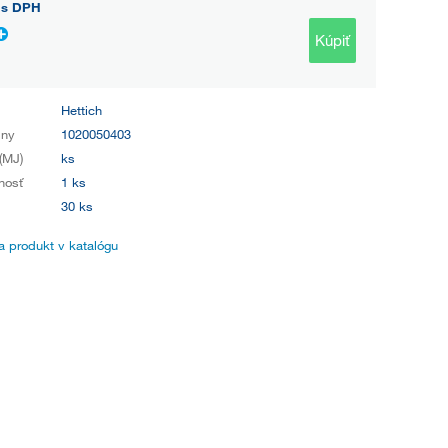
s DPH
Kúpiť
Hettich
iny
1020050403
(MJ)
ks
nosť
1 ks
30 ks
 produkt v katalógu