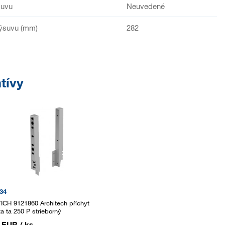
suvu
Neuvedené
výsuvu (mm)
282
tívy
34
ICH 9121860 Architech příchyt
ta ta 250 P strieborný
6 EUR
/ ks