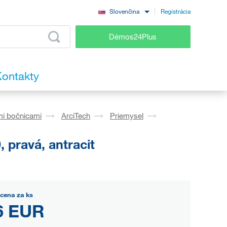
Registrácia
Slovenčina
Démos24Plus
ontakty
mi bočnicami
ArciTech
Priemysel
 pravá, antracit
cena za ks
6 EUR