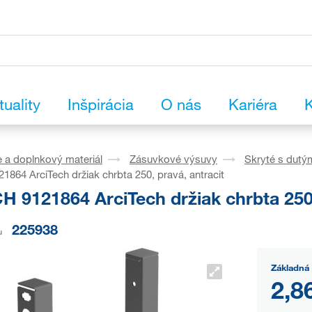
tuality
Inšpirácia
O nás
Kariéra
K
 a doplnkový materiál
Zásuvkové výsuvy
Skryté s dutý
864 ArciTech držiak chrbta 250, pravá, antracit
 9121864 ArciTech držiak chrbta 250,
225938
u
Základná 
2,8