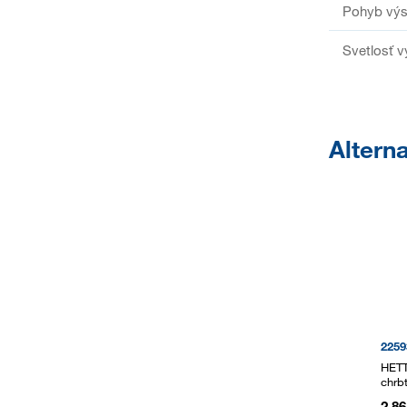
Pohyb vý
Svetlosť 
Alterna
2259
HETT
chrb
2,8