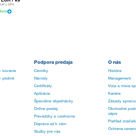
EUR
s DPH
adom
Podpora predaja
O nás
- kovanie
Cenníky
História
- plošné
Návody
Management
Certifikáty
Vízia a misia s
Aplikácie
Kariéra
Špeciálne objednávky
Zásady spracúv
Online predaj
Obchodné podm
zápis
Prevádzky a vzorkovne
Prehľad značiek
Doprava až k vám
Ochrana oznam
Služby pre vás