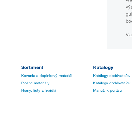
vý
gu
boč
Via
Sortiment
Katalógy
Kovanie a doplnkový materiál
Katálogy dodávateľov 
Plošné materiály
Katálogy dodávateľov 
Hrany, lišty a lepidlá
Manuál k portálu