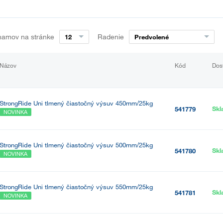
namov na stránke
Radenie
12
Predvolené
Názov
Kód
Dos
StrongRide Uni tlmený čiastočný výsuv 450mm/25kg
Sk
541779
NOVINKA
StrongRide Uni tlmený čiastočný výsuv 500mm/25kg
Sk
541780
NOVINKA
StrongRide Uni tlmený čiastočný výsuv 550mm/25kg
Sk
541781
NOVINKA