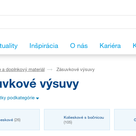
tuality
Inšpirácia
O nás
Kariéra
K
 a doplnkový materiál
Zásuvkové výsuvy
uvkové výsuvy
etky podkategórie
Kolieskové s bočnicou
ieskové
(26)
G
(105)