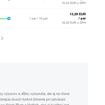
15,44 EUR s DPH
13,29 EUR
/ pár
ladom
1 pár / 10 pár
16,35 EUR s DPH
py výsuvov a dĺžku vysunutia, ale aj na rôzne
ácia dvoch funkcií (tlmenie pri zatváraní
y firiem Blum a Hettich, ako aj kvalitný rad