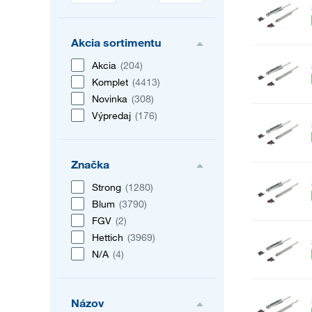
Akcia sortimentu
Akcia
(204)
Komplet
(4413)
Novinka
(308)
Výpredaj
(176)
Značka
Strong
(1280)
Blum
(3790)
FGV
(2)
Hettich
(3969)
N/A
(4)
Názov