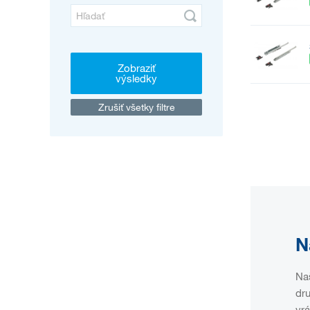
Zobraziť
výsledky
Zrušiť všetky filtre
N
Naš
dru
vrá