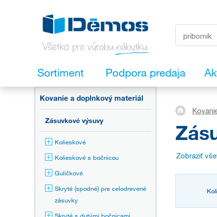
Sortiment
Podpora predaja
Ak
Kovanie a doplnkový materiál
Kovanie
Zásuvkové výsuvy
Zás
Kolieskové
Zobraziť vš
Kolieskové s bočnicou
Guličkové
Skryté (spodné) pre celodrevené
Kol
zásuvky
Skryté s dutými bočnicami