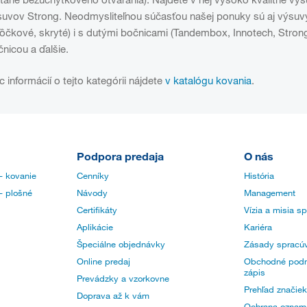
suvov Strong. Neodmysliteľnou súčasťou našej ponuky sú aj výsuvy
ľôčkové, skryté) i s dutými bočnicami (Tandembox, Innotech, Stro
nicou a ďalšie.
c informácií o tejto kategórii nájdete
v katalógu kovania
.
Podpora predaja
O nás
- kovanie
Cenníky
História
- plošné
Návody
Management
Certifikáty
Vízia a misia s
Aplikácie
Kariéra
Špeciálne objednávky
Zásady spracúv
Online predaj
Obchodné podm
zápis
Prevádzky a vzorkovne
Prehľad značiek
Doprava až k vám
Ochrana oznam