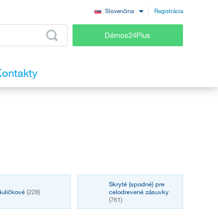
Registrácia
Slovenčina
Démos24Plus
ontakty
Skryté (spodné) pre
uličkové
(228)
celodrevené zásuvky
(761)