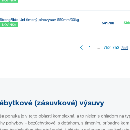
NOVINKA
StrongRide Uni tlmený plnovýsuv 550mm/30kg
Sk
541788
NOVINKA
1
...
752
753
754
ábytkové (zásuvkové) výsuvy
a ponuka je v tejto oblasti komplexná, a to nielen s ohľadom na ty
hy pohybov – bezúchytkové, s doťahom, s tlmením, prípadne kombin
tane bezúchytkového otvárania). Nájdete v nej vysoko kvalitné výsuv