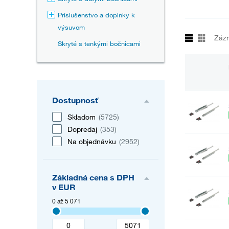
Príslušenstvo a doplnky k
výsuvom
Záz
Skryté s tenkými bočnicami
Dostupnosť
Skladom
(5725)
Dopredaj
(353)
Na objednávku
(2952)
Základná cena s DPH
v EUR
0 až 5 071