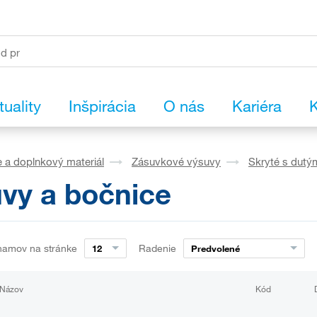
tuality
Inšpirácia
O nás
Kariéra
K
 a doplnkový materiál
Zásuvkové výsuvy
Skryté s dutý
vy a bočnice
namov na stránke
Radenie
12
Predvolené
Názov
Kód