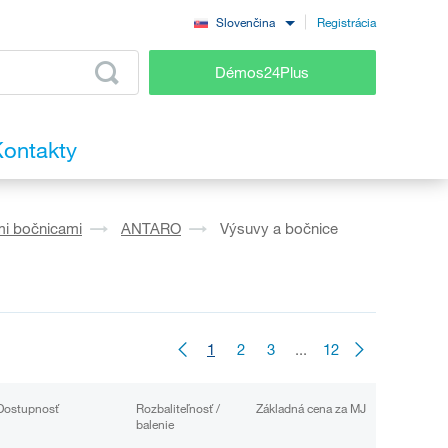
Registrácia
Slovenčina
Démos24Plus
ontakty
mi bočnicami
ANTARO
Výsuvy a bočnice
1
2
3
...
12
Dostupnosť
Rozbaliteľnosť /
Základná cena za MJ
balenie