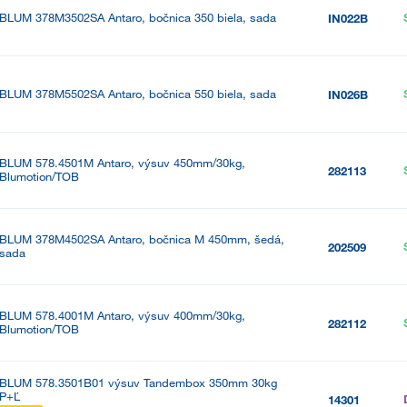
BLUM 378M3502SA Antaro, bočnica 350 biela, sada
IN022B
BLUM 378M5502SA Antaro, bočnica 550 biela, sada
IN026B
BLUM 578.4501M Antaro, výsuv 450mm/30kg,
282113
Blumotion/TOB
BLUM 378M4502SA Antaro, bočnica M 450mm, šedá,
202509
sada
BLUM 578.4001M Antaro, výsuv 400mm/30kg,
282112
Blumotion/TOB
BLUM 578.3501B01 výsuv Tandembox 350mm 30kg
P+Ľ
14301