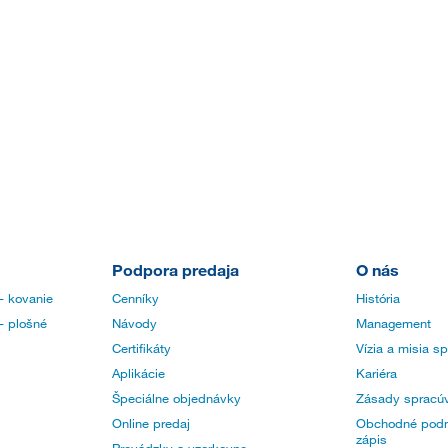
Podpora predaja
O nás
- kovanie
Cenníky
História
- plošné
Návody
Management
Certifikáty
Vízia a misia s
Aplikácie
Kariéra
Špeciálne objednávky
Zásady spracúv
Online predaj
Obchodné podm
zápis