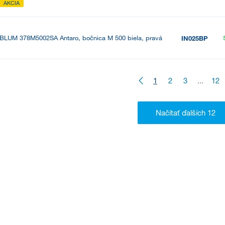
AKCIA
BLUM 378M5002SA Antaro, bočnica M 500 biela, pravá
IN025BP
1
2
3
...
12