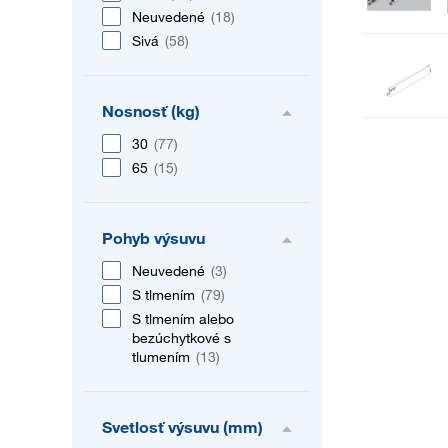
Neuvedené
(18)
Sivá
(58)
Nosnosť (kg)
30
(77)
65
(15)
Pohyb výsuvu
Neuvedené
(3)
S tlmením
(79)
S tlmením alebo
bezúchytkové s
tlumením
(13)
Svetlosť výsuvu (mm)