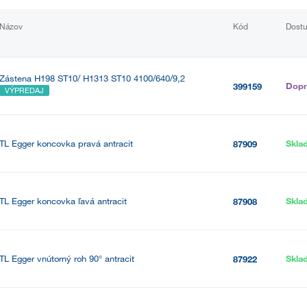
Názov
Kód
Dost
Zástena H198 ST10/ H1313 ST10 4100/640/9,2
Dopr
399159
VÝPREDAJ
TL Egger koncovka pravá antracit
Skla
87909
TL Egger koncovka ľavá antracit
Skla
87908
TL Egger vnútorný roh 90° antracit
Skla
87922