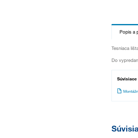
Popis a 
Tesniaca liš
Do vypredan
Súvisiace
Montážn
Súvisi