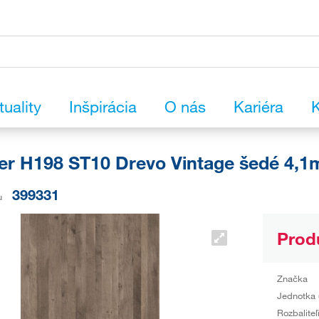
tuality
Inšpirácia
O nás
Kariéra
K
er H198 ST10 Drevo Vintage šedé 4,1
399331
u
Prod
Značka
Jednotka 
Rozbaliteľ