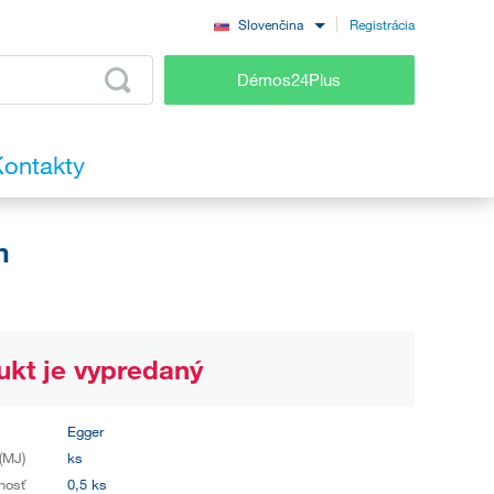
Registrácia
Slovenčina
Démos24Plus
ontakty
m
ukt je vypredaný
Egger
(MJ)
ks
nosť
0,5 ks