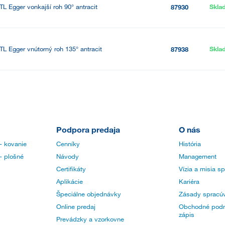
TL Egger vonkajší roh 90° antracit
Skla
87930
TL Egger vnútorný roh 135° antracit
Skla
87938
Podpora predaja
O nás
- kovanie
Cenníky
História
- plošné
Návody
Management
Certifikáty
Vízia a misia s
Aplikácie
Kariéra
Špeciálne objednávky
Zásady spracúv
Online predaj
Obchodné podm
zápis
Prevádzky a vzorkovne