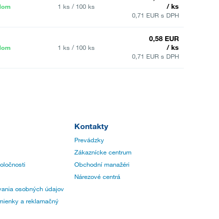
/ ks
dom
1 ks / 100 ks
0,71 EUR s DPH
0,58 EUR
/ ks
dom
1 ks / 100 ks
0,71 EUR s DPH
Kontakty
Prevádzky
Zákaznícke centrum
poločnosti
Obchodní manažéri
Nárezové centrá
ania osobných údajov
ienky a reklamačný