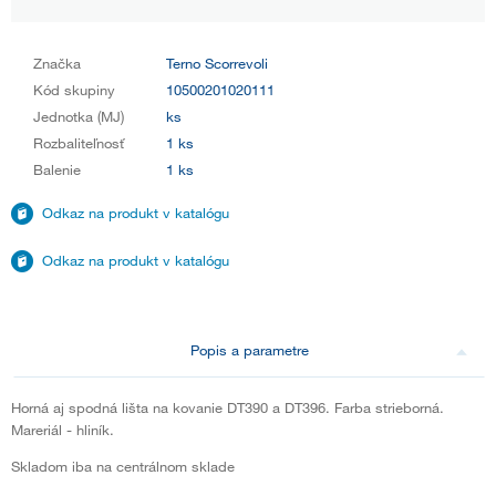
Značka
Terno Scorrevoli
Kód skupiny
10500201020111
Jednotka (MJ)
ks
Rozbaliteľnosť
1 ks
Balenie
1 ks
Odkaz na produkt v katalógu
Odkaz na produkt v katalógu
Popis a parametre
Horná aj spodná lišta na kovanie DT390 a DT396. Farba strieborná.
Mareriál - hliník.
Skladom iba na centrálnom sklade