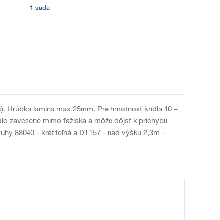
1 sada
ks). Hrúbka lamina max.25mm. Pre hmotnosť krídla 40 –
ídlo zavesené mimo ťažiska a môže dôjsť k priehybu
tuhy 88040 - krátiteľná a DT157 - nad výšku 2,3m -