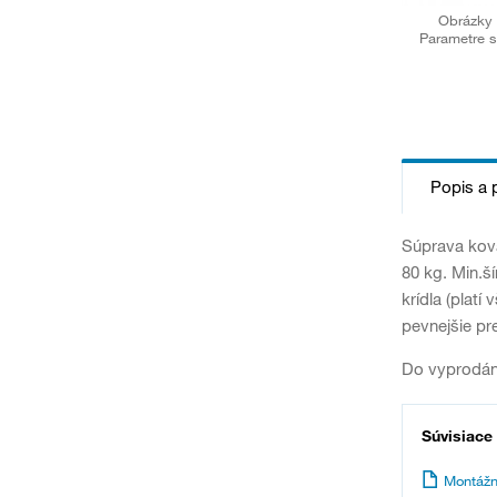
Obrázky 
Parametre s
Popis a 
Súprava kova
80 kg. Min.š
krídla (plat
pevnejšie pr
Do vyprodán
Súvisiace
Montážn