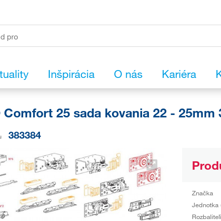
tuality
Inšpirácia
O nás
Kariéra
K
Comfort 25 sada kovania 22 - 25mm 3 k
383384
u
Prod
Značka
Jednotka 
Rozbaliteľ