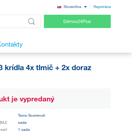
Registrácia
Slovenčina
Démos24Plus
ontakty
rídla 4x tlmič + 2x doraz
ukt je vypredaný
Terno Scorrevoli
(MJ)
sada
nosť
1 sada