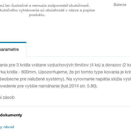
Balenie
sú len ilustračné a nemusia zodpovedať skutočnosti.
kutočného vyhotovenia sú obsiahnuté v názve a popise
produktu.
parametre
nia pre 3 krídla vrátane vzduchových tlmičov (4 ks) a dorazov (2 
írka krídla - 600mm. Upozorňujeme, že pri tomto type kovania je kr
í všeobecne pre naložené systémy). Na vyrovnanie napätia slúžia výs
evedenie pre vyššie namáhanie (kat.2014 str. 5.80).
í zásob
 dokumenty
y návod