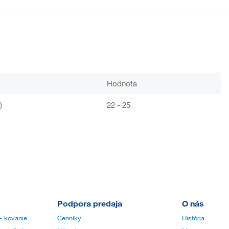
Hodnota
)
22 - 25
Podpora predaja
O nás
- kovanie
Cenníky
História