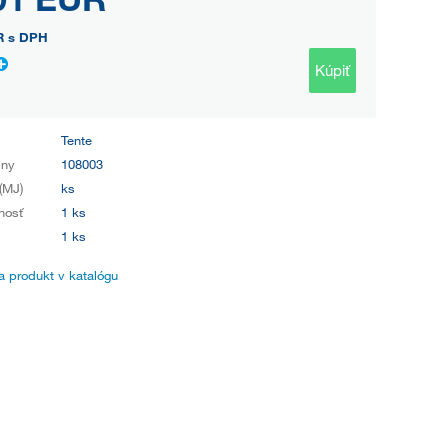
R
s DPH
Kúpiť
Tente
iny
108003
(MJ)
ks
nosť
1 ks
1 ks
 produkt v katalógu