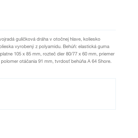
vojradá guličková dráha v otočnej hlave, koliesko
kolieska vyrobený z polyamidu. Behúň: elastická guma
platne 105 x 85 mm, rozteč dier 80/77 x 60 mm, priemer
 polomer otáčania 91 mm, tvrdosť behúňa A 64 Shore.