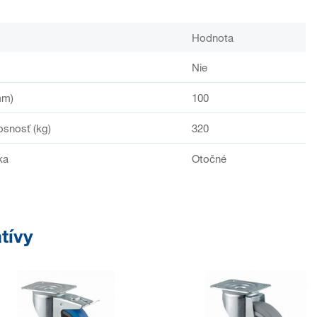
Hodnota
Nie
mm)
100
osnosť (kg)
320
ka
Otočné
tívy