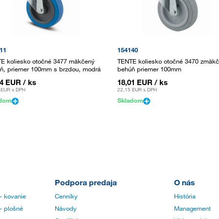
11
154140
E koliesko otočné 3477 mäkčený
TENTE koliesko otočné 3470 zmäk
ň, priemer 100mm s brzdou, modrá
behúň priemer 100mm
84 EUR
/ ks
18,01 EUR
/ ks
 EUR
s DPH
22,15 EUR
s DPH
adom
Skladom
Podpora predaja
O nás
- kovanie
Cenníky
História
- plošné
Návody
Management