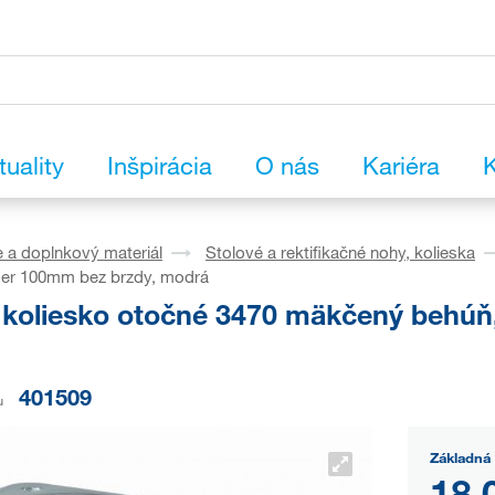
tuality
Inšpirácia
O nás
Kariéra
K
 a doplnkový materiál
Stolové a rektifikačné nohy, kolieska
mer 100mm bez brzdy, modrá
koliesko otočné 3470 mäkčený behúň
401509
u
Základná 
18,