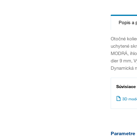
Popis a 
Otočné kolie
uchytené skr
MODRÁ, ihlov
dier 9 mm, 
Dynamická n
Súvisiace
3D mode
Parametre