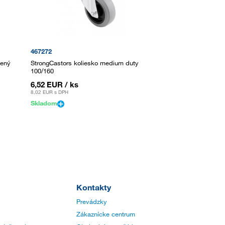
467272
čený
StrongCastors koliesko medium duty
100/160
6,52 EUR
/ ks
8,02 EUR
s DPH
Skladom
Kontakty
Prevádzky
Zákaznícke centrum