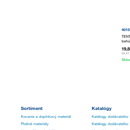
4015
TENT
behú
19,
24,41
Skl
Sortiment
Katalógy
Kovanie a doplnkový materiál
Katálogy dodávateľov 
Plošné materiály
Katálogy dodávateľov 