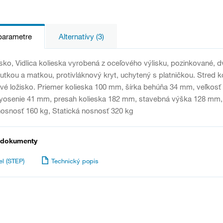
parametre
Alternatívy (3)
sko, Vidlica kolieska vyrobená z oceľového výlisku, pozinkované, d
utkou a matkou, protivláknový kryt, uchytený s platničkou. Stred 
é ložisko. Priemer kolieska 100 mm, šírka behúňa 34 mm, veľkosť 
Vyosenie 41 mm, presah kolieska 182 mm, stavebná výška 128 mm,
osnosť 160 kg, Statická nosnosť 320 kg
 dokumenty
l (STEP)
Technický popis