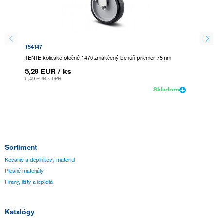
154147
467271
TENTE koliesko otočné 1470 zmäkčený behúň priemer 75mm
StrongC
5,28 EUR
/ ks
3,24 
6,49 EUR
s DPH
3,99 EU
Skladom
Sortiment
Kovanie a doplnkový materiál
Plošné materiály
Hrany, lišty a lepidlá
Katalógy