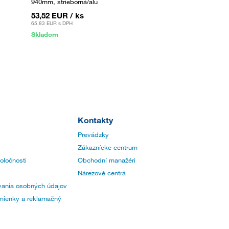
940mm, strieborná/alu
1200mm, strieborná
53,52 EUR
/ ks
53,52 EUR
/ ks
65,83 EUR
s DPH
65,83 EUR
s DPH
Skladom
Skladom
Kontakty
Prevádzky
Zákaznícke centrum
poločnosti
Obchodní manažéri
Nárezové centrá
ania osobných údajov
ienky a reklamačný