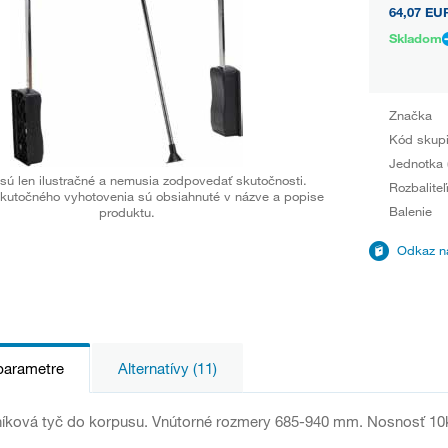
64,07 EU
Skladom
Značka
Kód skup
Jednotka 
sú len ilustračné a nemusia zodpovedať skutočnosti.
Rozbaliteľ
kutočného vyhotovenia sú obsiahnuté v názve a popise
Balenie
produktu.
Odkaz na
parametre
Alternatívy (11)
níková tyč do korpusu. Vnútorné rozmery 685-940 mm. Nosnosť 10k