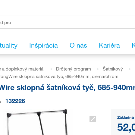
tuality
Inšpirácia
O nás
Kariéra
K
 a doplnkový materiál
Drôtený program
Šatníkový
rongWire sklopná šatníková tyč, 685-940mm, čierna/chróm
Wire sklopná šatníková tyč, 685-940m
132226
u
Základná 
52,