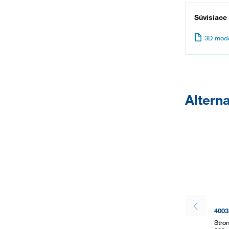
Súvisiace
3D mode
Alterna
4003
Stro