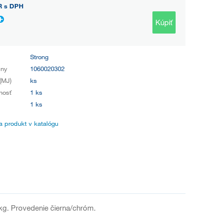
R
s DPH
Kúpiť
Strong
iny
1060020302
(MJ)
ks
nosť
1 ks
1 ks
 produkt v katalógu
g. Provedenie čierna/chróm.