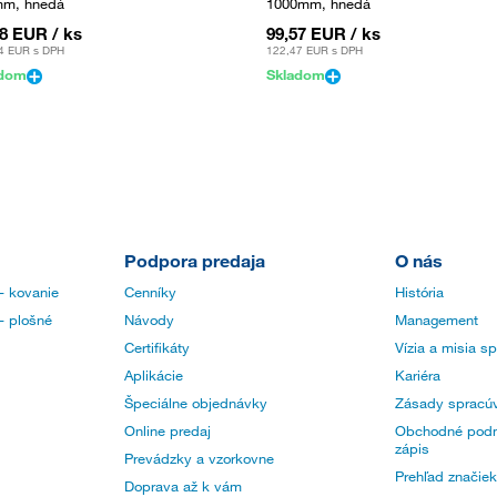
m, hnedá
1000mm, hnedá
08 EUR
/ ks
99,57 EUR
/ ks
4 EUR
s DPH
122,47 EUR
s DPH
adom
Skladom
Podpora predaja
O nás
- kovanie
Cenníky
História
- plošné
Návody
Management
Certifikáty
Vízia a misia s
Aplikácie
Kariéra
Špeciálne objednávky
Zásady spracúv
Online predaj
Obchodné podm
zápis
Prevádzky a vzorkovne
Prehľad značiek
Doprava až k vám