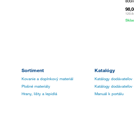
800m
98,
120,6
Skl
Sortiment
Katalógy
Kovanie a doplnkový materiál
Katálogy dodávateľov 
Plošné materiály
Katálogy dodávateľov 
Hrany, lišty a lepidlá
Manuál k portálu