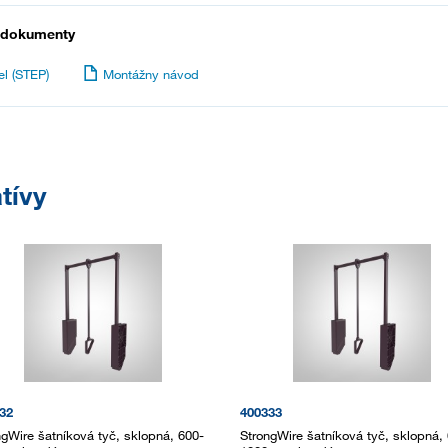
 dokumenty
l (STEP)
Montážny návod
tívy
32
400333
ngWire šatníková tyč, sklopná, 600-
StrongWire šatníková tyč, sklopná,