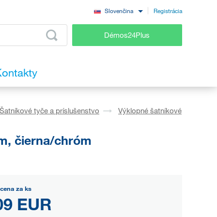
Registrácia
Slovenčina
Démos24Plus
ontakty
Šatníkové tyče a príslušenstvo
Výklopné šatníkové
m, čierna/chróm
cena za ks
09 EUR