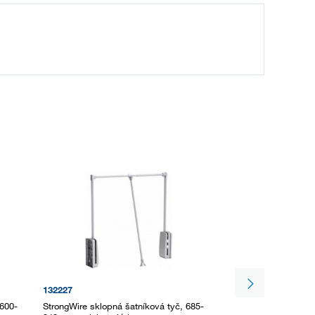
132227
JU002
 600-
StrongWire sklopná šatníková tyč, 685-
StrongWire sklopná 