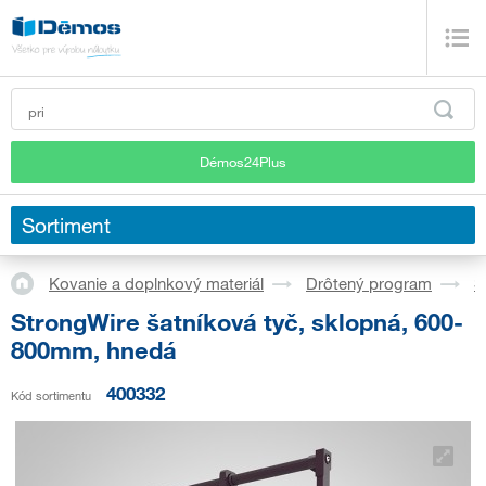
Démos24Plus
Sortiment
Kovanie a doplnkový materiál
Drôtený program
Š
StrongWire šatníková tyč, sklopná, 600-
800mm, hnedá
400332
Kód sortimentu