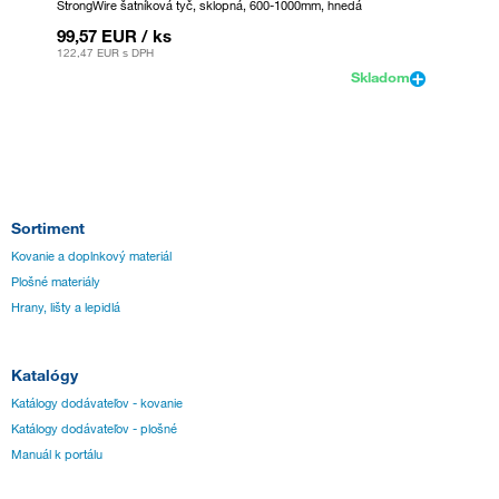
StrongWire šatníková tyč, sklopná, 600-1000mm, hnedá
StrongWi
99,57 EUR
/ ks
53,52
122,47 EUR
s DPH
65,83 E
Skladom
Sortiment
Kovanie a doplnkový materiál
Plošné materiály
Hrany, lišty a lepidlá
Katalógy
Katálogy dodávateľov - kovanie
Katálogy dodávateľov - plošné
Manuál k portálu