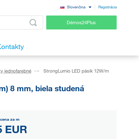
Registrácia
Slovenčina
Démos24Plus
ontakty
y jednofarebné
StrongLumio LED pásik 12W/m
) 8 mm, biela studená
 cena za m
5 EUR