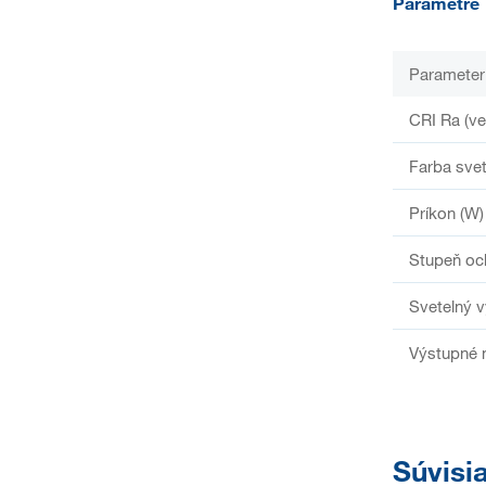
Parametre
Parameter
CRI Ra (ve
Farba svet
Príkon (W)
Stupeň oc
Svetelný v
Výstupné n
Súvisi