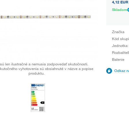
4,12 EUR
Skladom
Značka
Kód skup
Jednotka 
Rozbaliteľ
Balenie
sú len ilustračné a nemusia zodpovedať skutočnosti.
kutočného vyhotovenia sú obsiahnuté v názve a popise
Odkaz na
produktu.