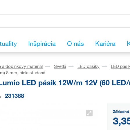
tuality
Inšpirácia
O nás
Kariéra
K
 a doplnkový materiál
Svetlá
LED pásiky
LED pásik
m) 8 mm, biela studená
Lumio LED pásik 12W/m 12V (60 LED/m
231388
u
Základná
3,3