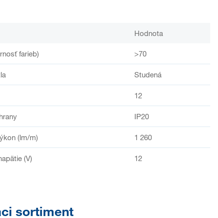
Hodnota
rnosť farieb)
>70
la
Studená
12
hrany
IP20
ýkon (lm/m)
1 260
apätie (V)
12
aci sortiment