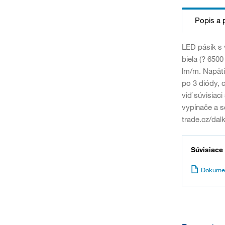
Popis a 
LED pásik s 
biela (? 650
lm/m. Napäti
po 3 diódy, 
viď súvisiac
vypínače a 
trade.cz/dal
Súvisiace
Dokume