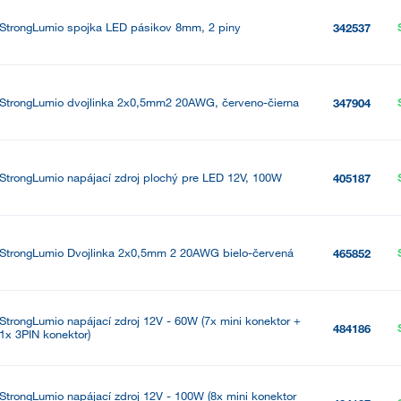
StrongLumio spojka LED pásikov 8mm, 2 piny
342537
StrongLumio dvojlinka 2x0,5mm2 20AWG, červeno-čierna
347904
StrongLumio napájací zdroj plochý pre LED 12V, 100W
405187
StrongLumio Dvojlinka 2x0,5mm 2 20AWG bielo-červená
465852
StrongLumio napájací zdroj 12V - 60W (7x mini konektor +
484186
1x 3PIN konektor)
StrongLumio napájací zdroj 12V - 100W (8x mini konektor