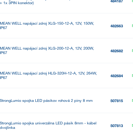
484187
+ 1x 3PIN konektor)
MEAN WELL napájací zdroj XLG-150-12-A, 12V, 150W,
482663
IP67
MEAN WELL napájací zdroj XLG-200-12-A, 12V, 200W,
482682
IP67
MEAN WELL napájací zdroj HLG-320H-12-A, 12V, 264W,
482684
IP67
StrongLumio spojka LED pásikov rohová 2 piny 8 mm
507815
StrongLumio spojka univerzálna LED pásik 8mm - kábel
507813
dvojlinka