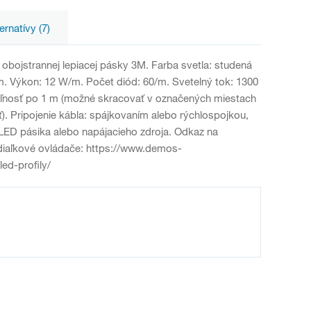
ernatívy (7)
obojstrannej lepiacej pásky 3M. Farba svetla: studená
 mm. Výkon: 12 W/m. Počet diód: 60/m. Svetelný tok: 1300
iteľnosť po 1 m (možné skracovať v označených miestach
. Pripojenie kábla: spájkovaním alebo rýchlospojkou,
 LED pásika alebo napájacieho zdroja. Odkaz na
diaľkové ovládače: https://www.demos-
ed-profily/