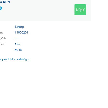
s DPH
Kúpiť
Strong
iny
11000201
(MJ)
m
nosť
1 m
50 m
 produkt v katalógu