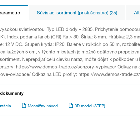
parametre
Súvisiaci sortiment (príslušenstvo) (25)
Alt
vysokou svietivosťou. Typ LED diódy – 2835. Prichytenie pomocou 
0 K). Index podania farieb (CRI) Ra > 80. Šírka: 8 mm. Hrúbka: 2,3
e: 12 V DC. Stupeň krytia: IP20. Balené v rolkách po 50 m, rozbal
cca každých 5 cm, v týchto miestach je možné opätovne prepojovať)
i sortiment. Neprepájať celú cievku naraz, môže dôjsť k poškodeniu
senzory: https://www.demos-trade.cz/senzory-vypinace/ Odkaz na 
kove-ovladace/ Odkaz na LED profily: https://www.demos-trade.cz/l
 dokumenty
ntácia
Montážny návod
3D model (STEP)