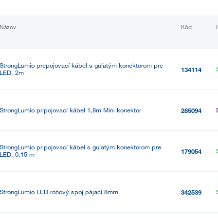
Názov
Kód
StrongLumio prepojovací kábel s guľatým konektorom pre
134114
LED, 2m
StrongLumio pripojovací kábel 1,8m Mini konektor
285094
StrongLumio pripojovací kábel s guľatým konektorom pre
179054
LED, 0,15 m
StrongLumio LED rohový spoj pájací 8mm
342539