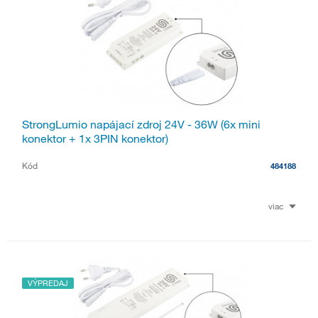
StrongLumio napájací zdroj 24V - 36W (6x mini
konektor + 1x 3PIN konektor)
Kód
484188
viac
VÝPREDAJ