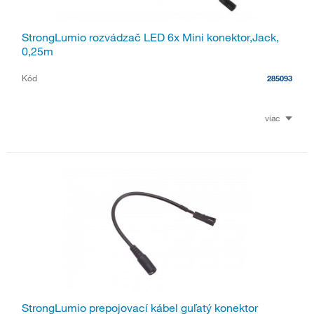
StrongLumio rozvádzač LED 6x Mini konektor,Jack,
0,25m
Kód
285093
viac
StrongLumio prepojovací kábel guľatý konektor