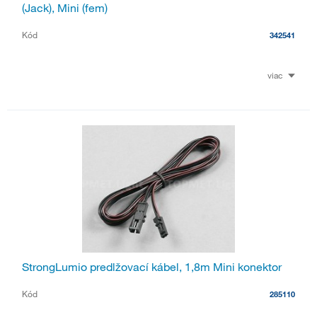
(Jack), Mini (fem)
Kód
342541
viac
StrongLumio predlžovací kábel, 1,8m Mini konektor
Kód
285110