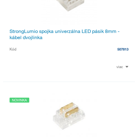
StrongLumio spojka univerzálna LED pásik 8mm -
kábel dvojlinka
Kód
507813
viac
NOVINKA