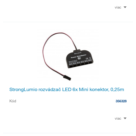
viac
StrongLumio rozvádzač LED 6x Mini konektor, 0,25m
Kód
356328
viac