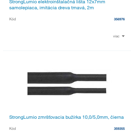
StrongLumio elektroinštalačná lišta 12x7mm
samolepiaca, imitácia dreva tmavá, 2m
Kód
356976
viac
StrongLumio zmršťovacia bužírka 10,0/5,0mm, čierna
Kód
359355