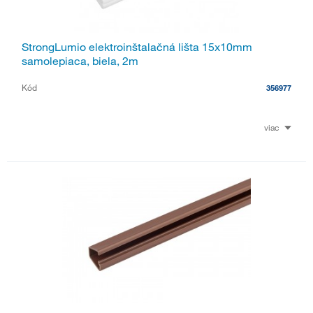
StrongLumio elektroinštalačná lišta 15x10mm
samolepiaca, biela, 2m
Kód
356977
viac