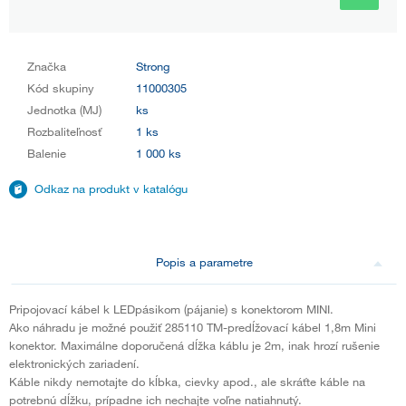
Značka
Strong
Kód skupiny
11000305
Jednotka (MJ)
ks
Rozbaliteľnosť
1 ks
Balenie
1 000 ks
Odkaz na produkt v katalógu
Popis a parametre
Pripojovací kábel k LEDpásikom (pájanie) s konektorom MINI.
Ako náhradu je možné použiť 285110 TM-predĺžovací kábel 1,8m Mini
konektor. Maximálne doporučená dĺžka káblu je 2m, inak hrozí rušenie
elektronických zariadení.
Káble nikdy nemotajte do kĺbka, cievky apod., ale skráťte káble na
potrebnú dĺžku, prípadne ich nechajte voľne natiahnutý.