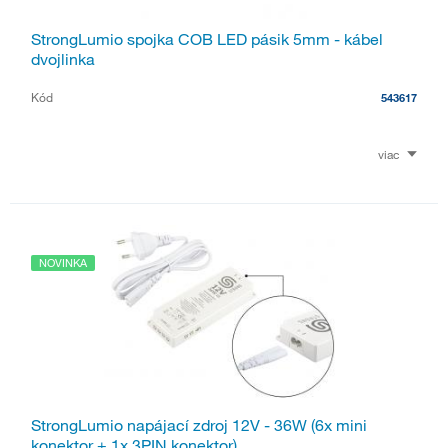
StrongLumio spojka COB LED pásik 5mm - kábel
dvojlinka
Kód
543617
viac
NOVINKA
StrongLumio napájací zdroj 12V - 36W (6x mini
konektor + 1x 3PIN konektor)