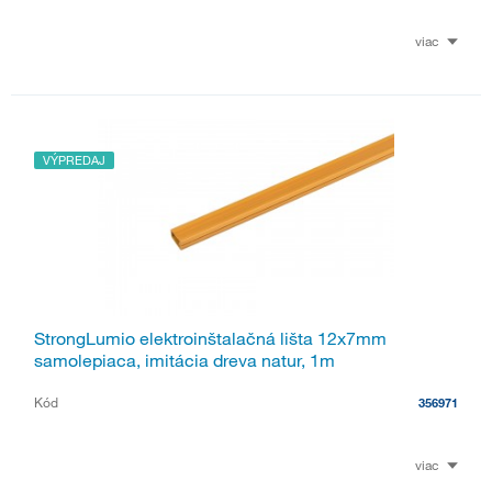
viac
VÝPREDAJ
StrongLumio elektroinštalačná lišta 12x7mm
samolepiaca, imitácia dreva natur, 1m
Kód
356971
viac