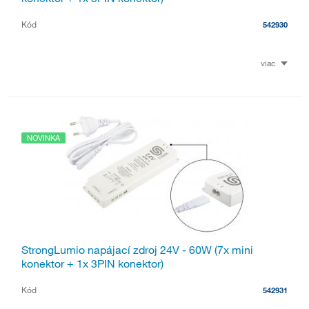
Kód
542930
viac
NOVINKA
StrongLumio napájací zdroj 24V - 60W (7x mini
konektor + 1x 3PIN konektor)
Kód
542931