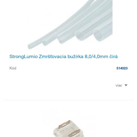
StrongLumio Zmršťovacia bužírka 8,0/4,0mm čirá
Kód
514023
viac