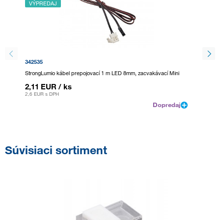
VÝPREDAJ
342535
342536
StrongLumio kábel prepojovací 1 m LED 8mm, zacvakávací Mini
StrongL
2,11 EUR
/ ks
2,11 
2,6 EUR
s DPH
2,6 EUR
Dopredaj
Súvisiaci sortiment