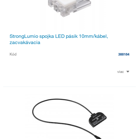
StrongLumio spojka LED pásik 10mm/kábel,
zacvakávacia
Kód
388184
viac