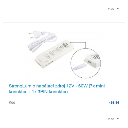
viac
StrongLumio napájací zdroj 12V - 60W (7x mini
konektor + 1x 3PIN konektor)
Kód
484186
viac