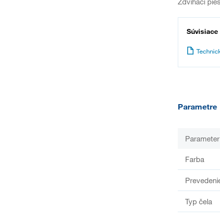
Zdvíhací pies
Súvisiace
Technic
Parametre
Parameter
Farba
Prevedeni
Typ čela