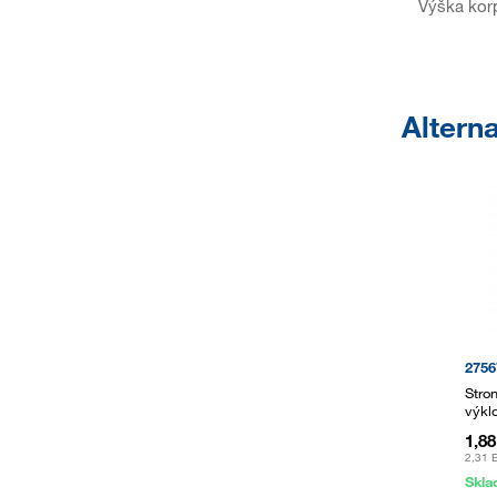
Výška kor
Alterna
2756
Stro
výkl
1,8
2,31 
Skl