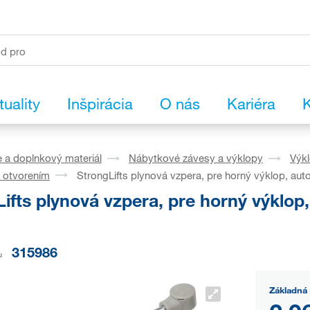
tuality
Inšpirácia
O nás
Kariéra
K
 a doplnkový materiál
Nábytkové závesy a výklopy
Výk
 otvorením
StrongLifts plynová vzpera, pre horný výklop, a
Lifts plynová vzpera, pre horný výklo
315986
u
Základná 