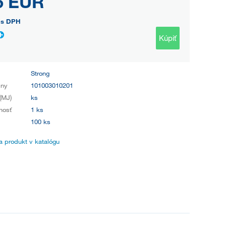
6 EUR
s DPH
Kúpiť
Strong
iny
101003010201
(MJ)
ks
nosť
1 ks
100 ks
 produkt v katalógu