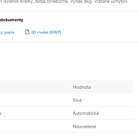
t dvierok krátky, farba strieborná. Výtlak 8kg. vrátane úchytov.
 dokumenty
ký popis
3D model (STEP)
Hodnota
Sivá
e
Automatické
Neuvedené