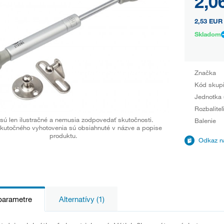
2,0
2,53 EUR
Skladom
Značka
Kód skup
Jednotka 
Rozbaliteľ
sú len ilustračné a nemusia zodpovedať skutočnosti.
Balenie
kutočného vyhotovenia sú obsiahnuté v názve a popise
produktu.
Odkaz na
parametre
Alternatívy (1)