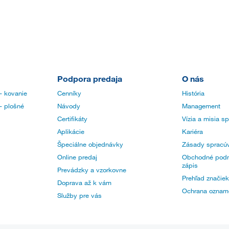
Podpora predaja
O nás
- kovanie
Cenníky
História
- plošné
Návody
Management
Certifikáty
Vízia a misia s
Aplikácie
Kariéra
Špeciálne objednávky
Zásady spracúv
Online predaj
Obchodné podm
zápis
Prevádzky a vzorkovne
Prehľad značiek
Doprava až k vám
Ochrana oznam
Služby pre vás