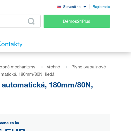
Registrácia
Slovenčina
Démos24Plus
ontakty
lopné mechanizmy
Vrchné
Plynokvapalinové
utomatická, 180mm/80N, šedá
p, automatická, 180mm/80N,
cena za ks