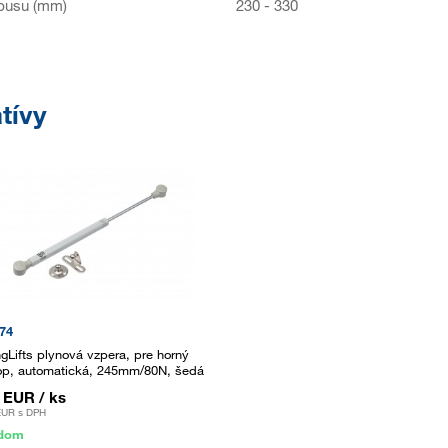
pusu (mm)
230 - 330
tívy
74
ngLifts plynová vzpera, pre horný
op, automatická, 245mm/80N, šedá
8 EUR
/ ks
EUR
s DPH
adom