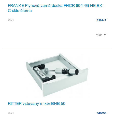
FRANKE Plynová varná doska FHCR 604 4G HE BK
C sklo čierna
Kód
298147
viac
RITTER vstavaný mixér BHB 50
Kód
348058