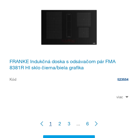
FRANKE Indukčná doska s odsávačom pár FMA
8381R HI sklo čierna/biela grafika
Kód
523554
viac
1
2
3
...
6