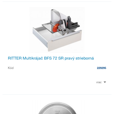
RITTER Multikrájač BFS 72 SR pravý strieborná
Kód
229295
viac