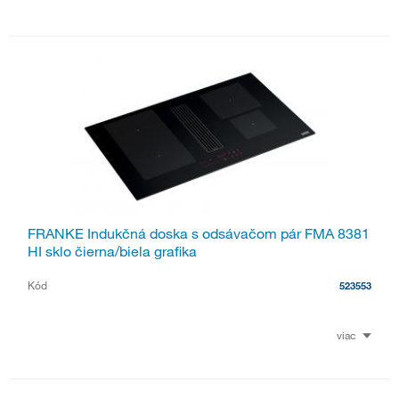
FRANKE Indukčná doska s odsávačom pár FMA 8381
HI sklo čierna/biela grafika
Kód
523553
viac