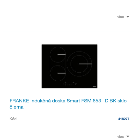
viac
FRANKE Indukčná doska Smart FSM 653 I D BK sklo
čierna
Kód
418277
viac