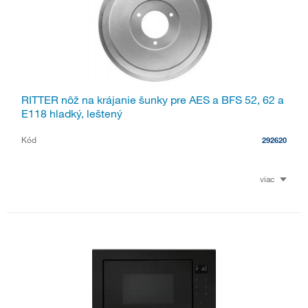
RITTER nôž na krájanie šunky pre AES a BFS 52, 62 a
E118 hladký, leštený
Kód
292620
viac