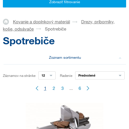
Zobraziť filtrovanie
Kovanie a doplnkový materiál
Drezy, príborníky,
koše, odsávače
Spotrebiče
Spotrebiče
Zoznam sortimentu
Záznamov na stránke
12
Radenie
Predvolené
1
2
3
...
6