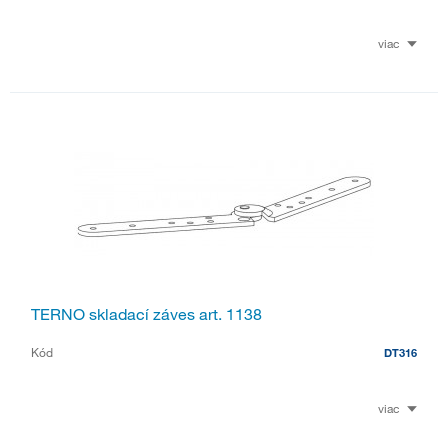
viac
TERNO skladací záves art. 1138
Kód
DT316
viac