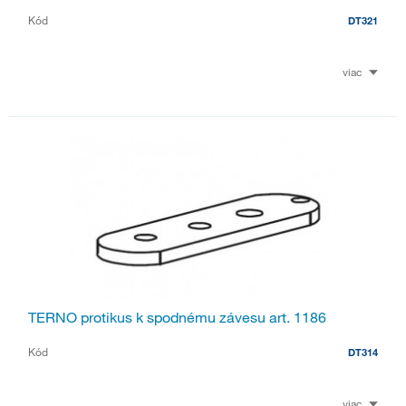
Kód
DT321
viac
TERNO protikus k spodnému závesu art. 1186
Kód
DT314
viac