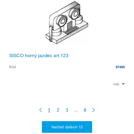
SISCO horný jazdec art.123
Kód
87450
viac
1
2
3
...
8