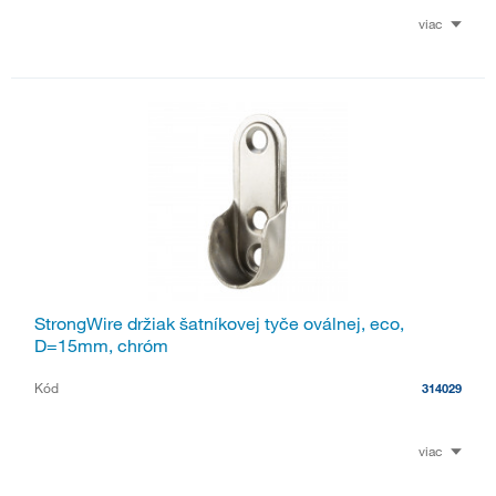
viac
StrongWire držiak šatníkovej tyče oválnej, eco,
D=15mm, chróm
Kód
314029
viac