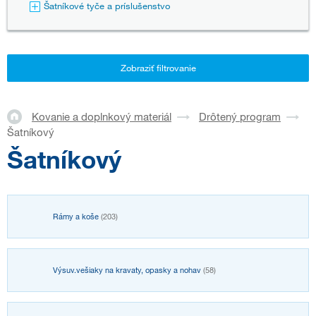
Šatníkové tyče a príslušenstvo
Zobraziť filtrovanie
Kovanie a doplnkový materiál
Drôtený program
Šatníkový
Šatníkový
Rámy a koše
(203)
Výsuv.vešiaky na kravaty, opasky a nohav
(58)