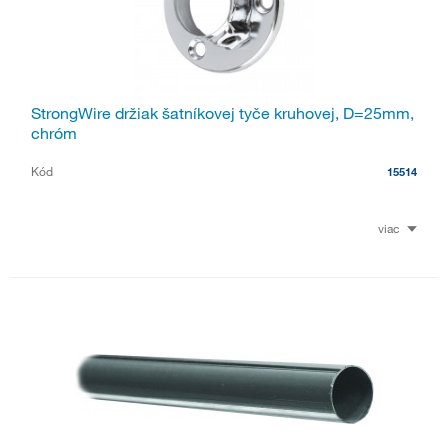
StrongWire držiak šatníkovej tyče kruhovej, D=25mm,
chróm
Kód
15514
viac