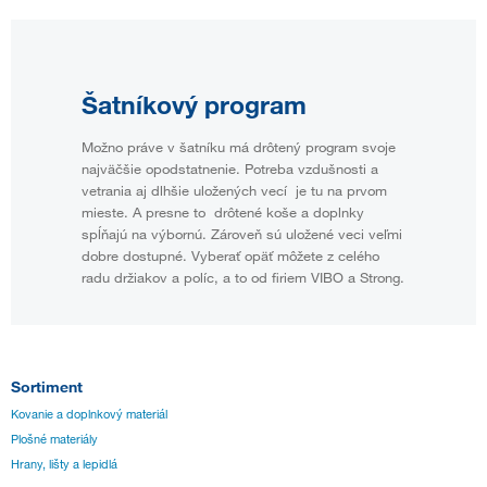
Šatníkový program
Možno práve v šatníku má drôtený program svoje
najväčšie opodstatnenie. Potreba vzdušnosti a
vetrania aj dlhšie uložených vecí je tu na prvom
mieste. A presne to drôtené koše a doplnky
spĺňajú na výbornú. Zároveň sú uložené veci veľmi
dobre dostupné. Vyberať opäť môžete z celého
radu držiakov a políc, a to od firiem VIBO a Strong.
Sortiment
Kovanie a doplnkový materiál
Plošné materiály
Hrany, lišty a lepidlá