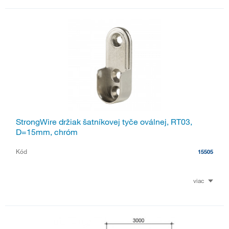
StrongWire držiak šatníkovej tyče oválnej, RT03,
D=15mm, chróm
Kód
15505
viac