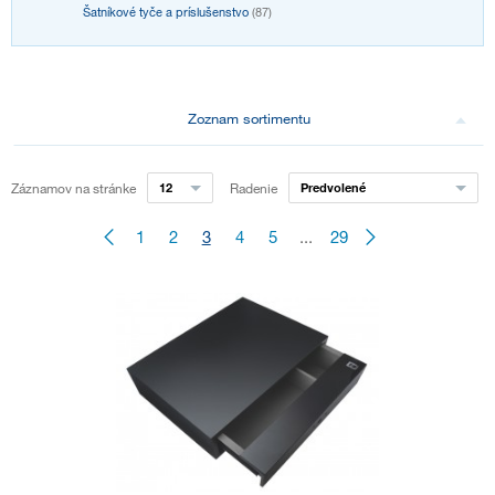
Šatníkové tyče a príslušenstvo
(87)
Zoznam sortimentu
Záznamov na stránke
12
Radenie
Predvolené
1
2
3
4
5
...
29