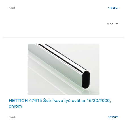
Kód
106469
viac
HETTICH 47615 Šatníkova tyč oválna 15/30/2000,
chróm
Kód
107529