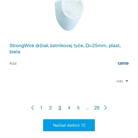
StrongWire držiak šatníkovej tyče, D=25mm, plast,
biela
Kód
129759
viac
1
2
3
4
5
...
29