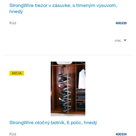
StrongWire trezor v zásuvke, s tlmeným výsuvom,
hnedý
Kód
400339
viac
AKCIA
StrongWire otočný botník, 6 políc, hnedý
Kód
400334