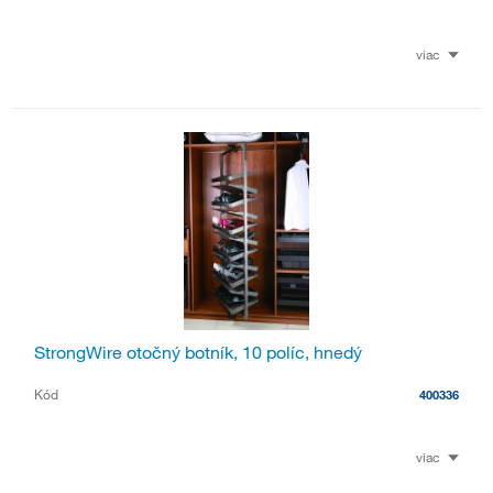
viac
StrongWire otočný botník, 10 políc, hnedý
Kód
400336
viac