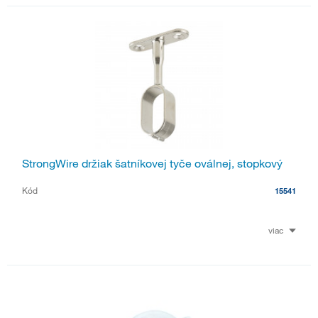
StrongWire držiak šatníkovej tyče oválnej, stopkový
Kód
15541
viac